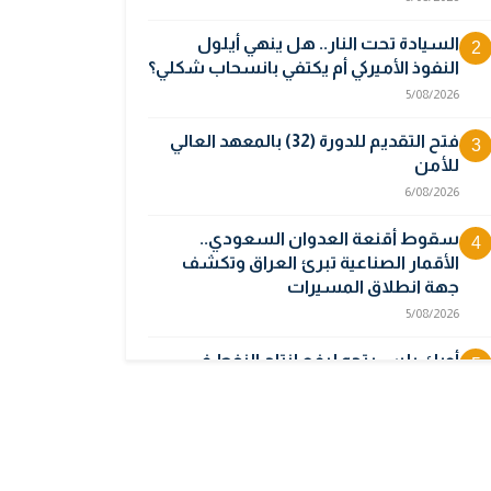
السيادة تحت النار.. هل ينهي أيلول
2
النفوذ الأميركي أم يكتفي بانسحاب شكلي؟
5/08/2026
فتح التقديم للدورة (32) بالمعهد العالي
3
للأمن
6/08/2026
سقوط أقنعة العدوان السعودي..
4
الأقمار الصناعية تبرئ العراق وتكشف
جهة انطلاق المسيرات
5/08/2026
أوبك بلس يتجه لرفع إنتاج النفط في
5
أيلول قبل تعليق الزيادات
2/08/2026
المالية تدرس 3 خيارات لتجاوز أزمة رواتب
6
الموظفين