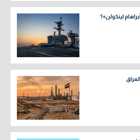
براهام لينكولن»؟
لعراق