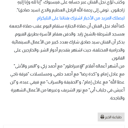
وكتب لؤي نجل الفنان عبر حسابه على فيسبوك: "إنّا لله وإنّا إليهِ
رَاجعُون.. توفي إلى رحمة الله الراجل العظيم والدي (سيد صادق)".
ليصلك المزيد من الأخبار اشترك بقناتنا على التليكرام.
كما أفاد نجل الفنان أن صلاة الجنازة ستقام اليوم عقب صلاة الجمعة
بمسجد الشرطة بالشيخ زايد والدفن بمقابر الأسرة بطريق الفيوم.
يذكر أن الفنان سيد صادق شارك بعدد كبير من الأعمال السينمائية
والدرامية المختلفة، حيث اشتهر بتقديم أدوار الشر، والخارجين على
القانون.
من أشهر أعماله أفلام "الإمبراطور" مع أحمد زكي، و"النمر والأنثى"
مع عادل إمام، و"كدة رضا" مع أحمد حلمي، ومسلسلات "فرقة ناجي
عطا الله" مع عادل إمام"، و"الحقيقة والسراب" مع فيفي عبده، و"لن
أعيش في جلباب أبي" مع نور الشريف، وغيرها من الأعمال الشهيرة
والناجحة.
طباعة الخبر