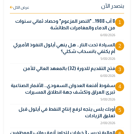
يتصدر الآن
عرض الكل
8 آب 1988.. "النصر المزعوم" وحصاد ثماني سنوات
1
من الدماء والمغامرات الطائشة
6/08/2026
السيادة تحت النار.. هل ينهي أيلول النفوذ الأميركي
2
أم يكتفي بانسحاب شكلي؟
5/08/2026
فتح التقديم للدورة (32) بالمعهد العالي للأمن
3
6/08/2026
سقوط أقنعة العدوان السعودي.. الأقمار الصناعية
4
تبرئ العراق وتكشف جهة انطلاق المسيرات
5/08/2026
أوبك بلس يتجه لرفع إنتاج النفط في أيلول قبل
5
تعليق الزيادات
2/08/2026
المالية تدرس 3 خيارات لتجاوز أزمة رواتب الموظفين
6