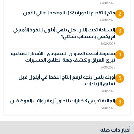
6/08/2026
فتح التقديم للدورة (32) بالمعهد العالي للأمن
2
6/08/2026
السيادة تحت النار.. هل ينهي أيلول النفوذ الأميركي
3
أم يكتفي بانسحاب شكلي؟
5/08/2026
سقوط أقنعة العدوان السعودي.. الأقمار الصناعية
4
تبرئ العراق وتكشف جهة انطلاق المسيرات
5/08/2026
أوبك بلس يتجه لرفع إنتاج النفط في أيلول قبل
5
تعليق الزيادات
2/08/2026
المالية تدرس 3 خيارات لتجاوز أزمة رواتب الموظفين
6
3/08/2026
نائبة تحذر من اضطرابات بسبب تأخّر دفع رواتب
7
الموظفين
أخبار ذات صلة
4/08/2026