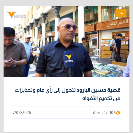
خطر "إيبولا" يتضاعف.. ارتفاع عدد الإصابات
8
3:45
بالفيروس إلى 3748
3/08/2026
خبراء: 70 بالمئة من نفط الخليج لا يملك بديلاً عن
9
هرمز
2/08/2026
متحدث رسمي يكشف خيارات الحكومة لتجاوز أزمة
10
الرواتب
1/08/2026
قضية حسين البارود تتحول إلى رأي عام وتحذيرات
من تكميم الأفواه
106 مشاهدة
7/08/2026