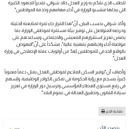
للطلب الذي تقدّم به وزير العدل خالد شواني، تقديراً للجهود الكبيرة
التي يبذلها منتسبو الوزارة في أداء مهامهم وخدمة المواطنين".
وأكد شواني بحسب البيان، أنّ"هذا القرار جاء ثمرة لمتابعته الحثيثة
وحرصه المتواصل على توفير بيئة مستقرة لموظفي الوزارة، بما
يضمن تعزيز استقرارهم المعيشي والاجتماعي، ويساعدهم على
مواصلة أداء واجباتهم بمهنية عالية"، مشدّداً على أنّ"النهوض
بالواقع الخدمي للموظفين يُعدّ من أولويات عمله الإصلاحي في وزارة
العدل".
وأضاف، أن"توفير السكن الملاءم لموظفي العدل يمثل دعماً معنوياً
كبيراً، ينسجم مع رؤية الحكومة في تمكين الكوادر الوظيفية، ويُسهم
في رفع مستوى العطاء المؤسسي وترسيخ دور الوزارة في تعزيز
سيادة القانون وتطبيق العدالة في عموم البلاد".
طباعة الخبر
يتصدر الآن