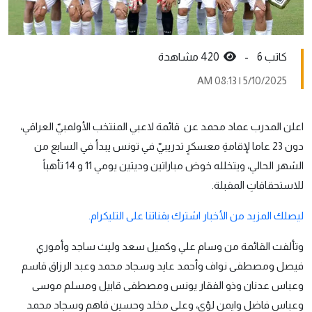
كاتب 6 -
420 مشاهدة
5/10/2025 | 08:13 AM
اعلن المدرب عماد محمد عن قائمة لاعبي المنتخب الأولمبيّ العراقي،
دون 23 عاما لإقامةِ معسكرٍ تدريبيّ في تونس يبدأ في السابع من
الشهر الحالي، ويتخلله خوض مباراتين وديتين يومي 11 و 14 تأهباً
للاستحقاقاتِ المقبلة.
ليصلك المزيد من الأخبار اشترك بقناتنا على التليكرام.
وتألفت القائمة من وسام علي وكميل سعد وليث ساجد وأموري
فيصل ومصطفى نواف وأحمد عايد وسجاد محمد وعبد الرزاق قاسم
وعباس عدنان وذو الفقار يونس ومصطفى قابيل ومسلم موسى
وعباس فاضل وايمن لؤي، وعلي مخلد وحسين فاهم وسجاد محمد