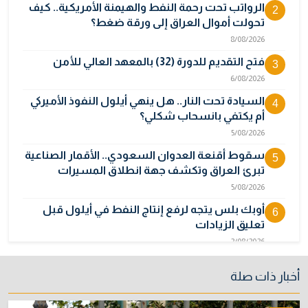
الرواتب تحت رحمة النفط والهيمنة الأمريكية.. كيف
2
تحولت أموال العراق إلى ورقة ضغط؟
8/08/2026
فتح التقديم للدورة (32) بالمعهد العالي للأمن
3
6/08/2026
السيادة تحت النار.. هل ينهي أيلول النفوذ الأميركي
4
أم يكتفي بانسحاب شكلي؟
5/08/2026
سقوط أقنعة العدوان السعودي.. الأقمار الصناعية
5
تبرئ العراق وتكشف جهة انطلاق المسيرات
5/08/2026
أوبك بلس يتجه لرفع إنتاج النفط في أيلول قبل
6
تعليق الزيادات
2/08/2026
المالية تدرس 3 خيارات لتجاوز أزمة رواتب الموظفين
7
أخبار ذات صلة
3/08/2026
نائبة تحذر من اضطرابات بسبب تأخّر دفع رواتب
8