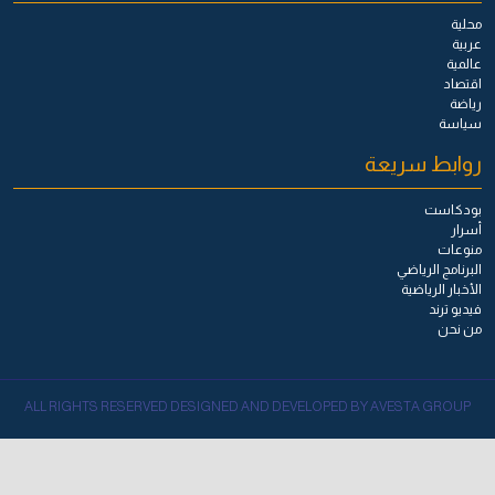
محلية
عربية
عالمية
اقتصاد
رياضة
سياسة
روابط سريعة
بودكاست
أسرار
منوعات
البرنامج الرياضي
الأخبار الرياضية
فيديو ترند
من نحن
ALL RIGHTS RESERVED DESIGNED AND DEVELOPED BY AVESTA GROUP