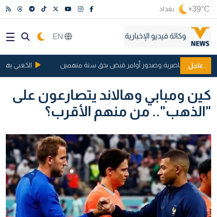
+39°C
بغداد
EN
 أراضي الناصرية وصدور أوامر قبض بحق ستة متهمين
الكعبي يهاجم خيا
عاجل
كين ومبابي وهالاند يتصارعون على
"الذهب".. من منهم الأقرب؟