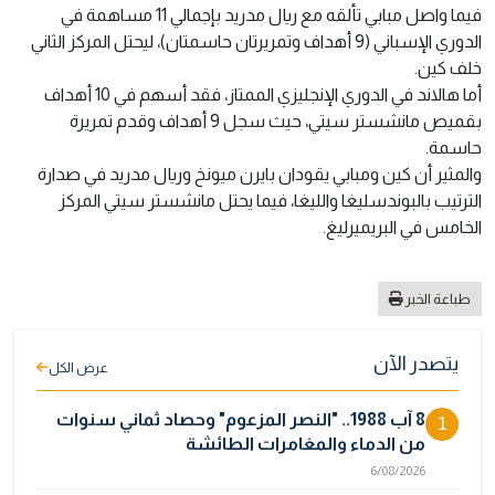
فيما واصل مبابي تألقه مع ريال مدريد بإجمالي 11 مساهمة في
الدوري الإسباني (9 أهداف وتمريرتان حاسمتان)، ليحتل المركز الثاني
خلف كين.
أما هالاند في الدوري الإنجليزي الممتاز، فقد أسهم في 10 أهداف
بقميص مانشستر سيتي، حيث سجل 9 أهداف وقدم تمريرة
حاسمة.
والمثير أن كين ومبابي يقودان بايرن ميونخ وريال مدريد في صدارة
الترتيب بالبوندسليغا والليغا، فيما يحتل مانشستر سيتي المركز
الخامس في البريميرليغ.
طباعة الخبر
يتصدر الآن
عرض الكل
8 آب 1988.. "النصر المزعوم" وحصاد ثماني سنوات
1
من الدماء والمغامرات الطائشة
6/08/2026