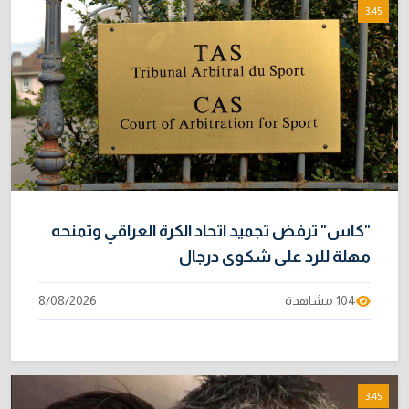
3:45
الموظفين
4/08/2026
خطر "إيبولا" يتضاعف.. ارتفاع عدد الإصابات
9
بالفيروس إلى 3748
3/08/2026
خبراء: 70 بالمئة من نفط الخليج لا يملك بديلاً عن
10
هرمز
2/08/2026
"كاس" ترفض تجميد اتحاد الكرة العراقي وتمنحه
مهلة للرد على شكوى درجال
104 مشاهدة
8/08/2026
3:45