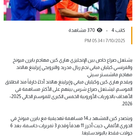
كاتب 4 -
370 مشاهدة
7/10/2025 | 05:34 PM
يشتعل صراع خاص بين الإنجليزي هاري كين مهاجم بايرن ميونخ
والفرنسي كيليان مبابي نجم ريال مدريد والنرويجي إيرلينغ هالاند
مهاجم مانشستر سيتي.
ويقدم هاري كين وكيليان مبابي وإيرلينغ هالاند أداءً خارقاً منذ انطلاق
الموسم، ليشتعل صراع شرس بينهم على الأكثر مساهمة في
الأهداف بالدوريات الأوروبية الخمس الكبرى للموسم الحالي 2025-
2026.
ويتصدر كين المشهد بـ14 مساهمة تهديفية مع بايرن ميونخ في
الدوري الألماني، حيث أحرز 11 هدفاً وقدم 3 تمريرات حاسمة، بعد 6
جولات فقط بالبوندسليغا.