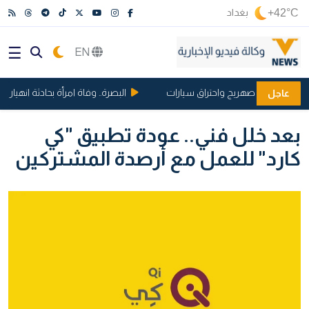
+42°C
بغداد
EN
عد انفجار صهريج واحتراق سيارات
البصرة.. وفاة امرأة بحادثة انهيار شقة
عاجل
بعد خلل فني.. عودة تطبيق "كي
كارد" للعمل مع أرصدة المشتركين