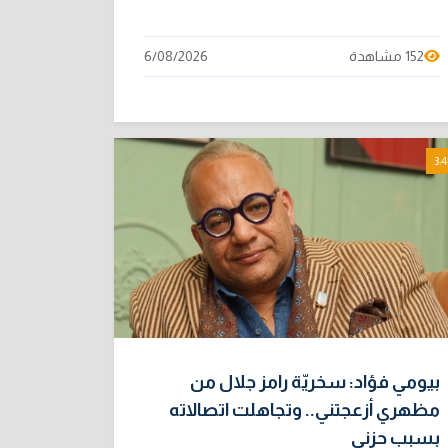
152 مشاهدة
6/08/2026
3:4
بيومي فؤاد: سخريّة رامز جلال من
مظهري أزعجتني.. وتجاهلت اتصالاته
بسبب حزني