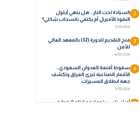
السيادة تحت النار.. هل ينهي أيلول
2
النفوذ الأميركي أم يكتفي بانسحاب شكلي؟
5/08/2026
فتح التقديم للدورة (32) بالمعهد العالي
3
للأمن
6/08/2026
سقوط أقنعة العدوان السعودي..
4
الأقمار الصناعية تبرئ العراق وتكشف
جهة انطلاق المسيرات
5/08/2026
أوبك بلس يتجه لرفع إنتاج النفط في
5
أيلول قبل تعليق الزيادات
2/08/2026
المالية تدرس 3 خيارات لتجاوز أزمة رواتب
6
الموظفين