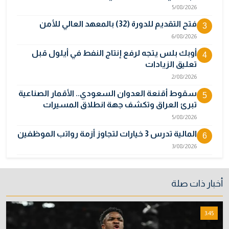
5/08/2026
فتح التقديم للدورة (32) بالمعهد العالي للأمن
3
6/08/2026
أوبك بلس يتجه لرفع إنتاج النفط في أيلول قبل
4
تعليق الزيادات
2/08/2026
سقوط أقنعة العدوان السعودي.. الأقمار الصناعية
5
تبرئ العراق وتكشف جهة انطلاق المسيرات
5/08/2026
المالية تدرس 3 خيارات لتجاوز أزمة رواتب الموظفين
6
3/08/2026
مصر تكذب رواية "وول ستريت جورنال" وتنفي
7
رسمياً اتهام إيران بحادث ميناء دمياط
أخبار ذات صلة
31/07/2026
إتلاف أكثر من 106 كغم مخدرات و22 ألف قرص في
8
3:45
بغداد
31/07/2026