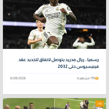
خطر "إيبولا" يتضاعف.. ارتفاع عدد الإصابات
9
بالفيروس إلى 3748
3/08/2026
نائبة تحذر من اضطرابات بسبب تأخّر دفع رواتب
10
الموظفين
4/08/2026
رسميا.. ريال مدريد يتوصل لاتفاق لتجديد عقد
فينيسيوس حتى 2032
119 مشاهدة
6/08/2026
3:45