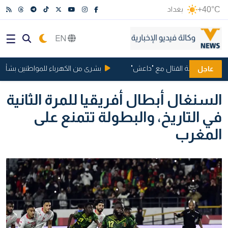
+40°C
بغداد
EN
مانيا بتهمة القتال مع "داعش"
بشرى من الكهرباء للمواطنين بشأن ساعا
عاجل
السنغال أبطال أفريقيا للمرة الثانية
في التاريخ، والبطولة تتمنع على
المغرب