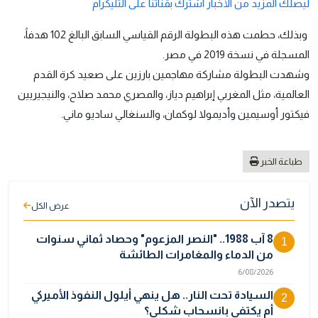
ليصلك المزيد من الأخبار اشترك بقناتنا على التليكرام
وبذلك، حطمت هذه البطولة الرقم القياسي السابق البالغ 102 هدفاً،
المسجلة في نسخة 2019 في مصر.
وشهدت البطولة مشاركة مهاجمين بارزين على صعيد كرة القدم
العالمية، مثل المغربي إبراهيم دياز، والمصري محمد صلاح، والنيجيريين
فيكتور أوسيمين وأديمولا لوكمان، والسنغالي ساديو ماني.
طباعة الخبر
يتصدر الآن
عرض الكل
8 آب 1988.. "النصر المزعوم" وحصاد ثماني سنوات
1
من الدماء والمغامرات الطائشة
6/08/2026
السيادة تحت النار.. هل ينهي أيلول النفوذ الأميركي
2
أم يكتفي بانسحاب شكلي؟