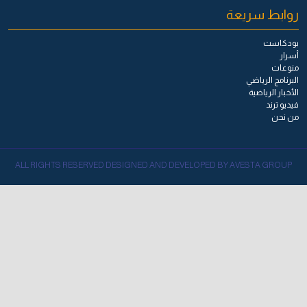
روابط سريعة
بودكاست
أسرار
منوعات
البرنامج الرياضي
الأخبار الرياضية
فيديو ترند
من نحن
ALL RIGHTS RESERVED DESIGNED AND DEVELOPED BY AVESTA GROUP