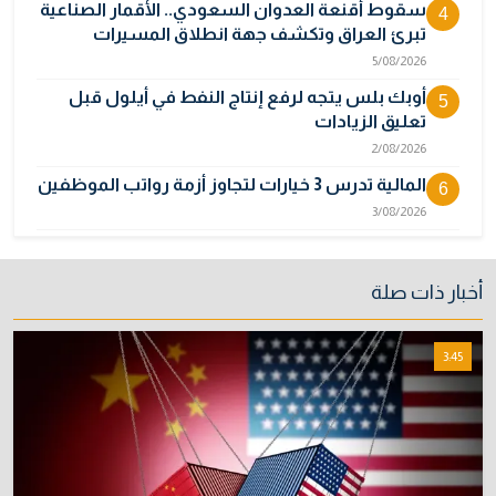
سقوط أقنعة العدوان السعودي.. الأقمار الصناعية
4
تبرئ العراق وتكشف جهة انطلاق المسيرات
5/08/2026
أوبك بلس يتجه لرفع إنتاج النفط في أيلول قبل
5
تعليق الزيادات
2/08/2026
المالية تدرس 3 خيارات لتجاوز أزمة رواتب الموظفين
6
3/08/2026
مصر تكذب رواية "وول ستريت جورنال" وتنفي
7
رسمياً اتهام إيران بحادث ميناء دمياط
أخبار ذات صلة
31/07/2026
إتلاف أكثر من 106 كغم مخدرات و22 ألف قرص في
8
3:45
بغداد
31/07/2026
نائبة تحذر من اضطرابات بسبب تأخّر دفع رواتب
9
الموظفين
4/08/2026