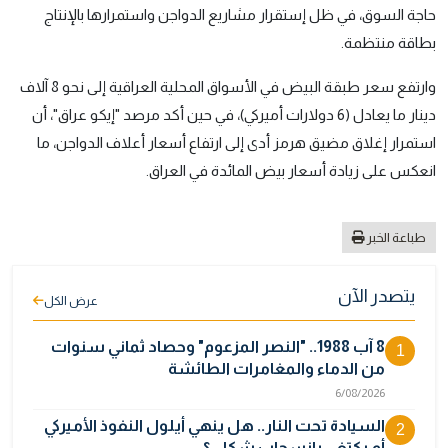
حاجة السوق، في ظل إستقرار مشاريع الدواجن واستمرارها بالإنتاج
بطاقة منتظمة.
وارتفع سعر طبقة البيض في الأسواق المحلية العراقية إلى نحو 8 آلاف
دينار ما يعادل (6 دولارات أميركي)، في حين أكد مرصد "إيكو عراق"، أن
استمرار إغلاق مضيق هرمز أدى إلى ارتفاع أسعار أعلاف الدواجن، ما
انعكس على زيادة أسعار بيض المائدة في العراق.
طباعة الخبر
يتصدر الآن
عرض الكل
8 آب 1988.. "النصر المزعوم" وحصاد ثماني سنوات
1
من الدماء والمغامرات الطائشة
6/08/2026
السيادة تحت النار.. هل ينهي أيلول النفوذ الأميركي
2
أم يكتفي بانسحاب شكلي؟