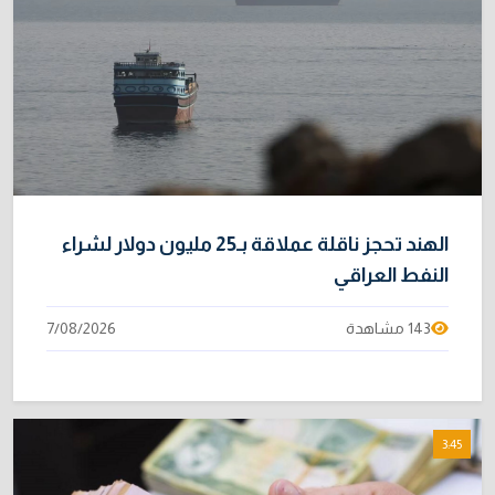
31/07/2026
خطر "إيبولا" يتضاعف.. ارتفاع عدد الإصابات
9
بالفيروس إلى 3748
3/08/2026
نائبة تحذر من اضطرابات بسبب تأخّر دفع رواتب
10
الموظفين
4/08/2026
الهند تحجز ناقلة عملاقة بـ25 مليون دولار لشراء
النفط العراقي
143 مشاهدة
7/08/2026
3:45