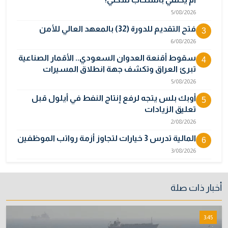
5/08/2026
فتح التقديم للدورة (32) بالمعهد العالي للأمن
3
6/08/2026
سقوط أقنعة العدوان السعودي.. الأقمار الصناعية
4
تبرئ العراق وتكشف جهة انطلاق المسيرات
5/08/2026
أوبك بلس يتجه لرفع إنتاج النفط في أيلول قبل
5
تعليق الزيادات
2/08/2026
المالية تدرس 3 خيارات لتجاوز أزمة رواتب الموظفين
6
3/08/2026
مصر تكذب رواية "وول ستريت جورنال" وتنفي
7
رسمياً اتهام إيران بحادث ميناء دمياط
أخبار ذات صلة
31/07/2026
إتلاف أكثر من 106 كغم مخدرات و22 ألف قرص في
8
3:45
بغداد