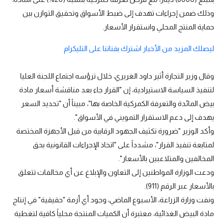
وذلك ضمن إجراءات تهدف إلى ضبط الأسواق وتحقيق التوازن بين
حماية المنتج المحلي واستقرار الأسعار.
ليصلك المزيد من الأخبار اشترك بقناتنا على التليكرام
وقال وزير التجارة أثير داود الغريري، خلال ترؤسه اجتماع اللجنة العليا
لتنفيذ السياسة الاستيرادية، إن "القرار جاء بعد مناقشة أسعار مادة
بيض المائدة والتعرفة الكمركية الخاصة بها"، مبيناً أن "تحديد السعر
يهدف إلى دعم الاستقرار التمويني في الأسواق".
وأكد الوزير "ضرورة تكثيف الجهود الرقابية من قبل الأجهزة المختصة
لمتابعة تنفيذ القرار"، مشدداً على "اتخاذ الإجراءات القانونية بحق
المخالفين والمتلاعبين بالأسعار".
ودعت الوزارة المواطنين إلى التعاون والإبلاغ عن أي مخالفات تتعلق
بالأسعار عبر الرقم (911).
ونفت وزارة الزراعة، الأسبوع الماضي، وجود أي أزمة "حقيقية" في إنتاج
مادة البيض الغذائية، معتبرة أن الكميات المنتجة محلياً كافية لتغطية