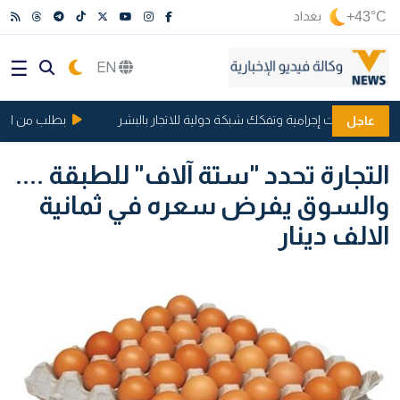
+43°C
بغداد
EN
ث شبكات إجرامية وتفكك شبكة دولية للاتجار بالبشر
بطلب من العامري.
عاجل
التجارة تحدد "ستة آلاف" للطبقة ....
والسوق يفرض سعره في ثمانية
الالف دينار