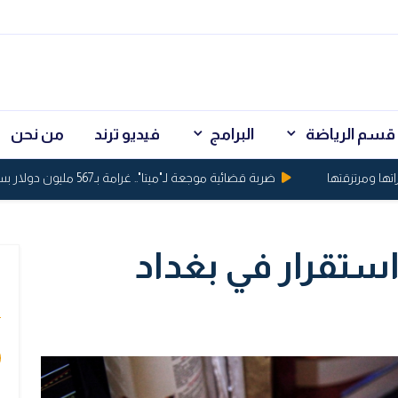
قسم الرياضة
البرامج
فيديو ترند
من نحن
مرتزقتها
ضربة قضائية موجعة لـ"ميتا".. غرامة بـ567 مليون دولار بسبب أضرار لحقت بالقاصرين
 استقرار في بغداد
ي