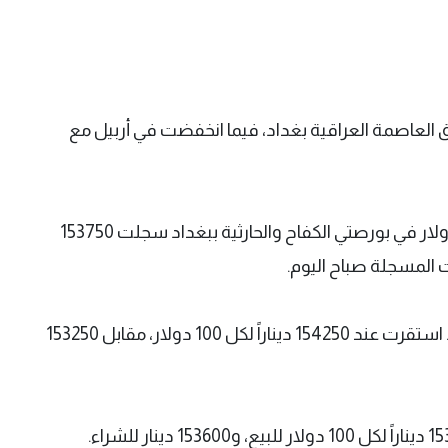
 العاصمة العراقية بغداد، فيما انخفضت في أربيل مع
وقال مراسل وكالة فيديو الإخبارية إن أسعار الدولار في بورصتي الكفاح والحارثية ببغداد سجلت 153750
وأضاف أن أسعار البيع في محال الصيرفة ببغداد استقرت عند 154250 ديناراً لكل 100 دولار، مقابل 153250