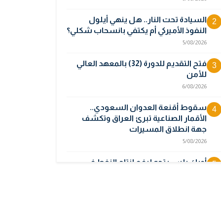
السيادة تحت النار.. هل ينهي أيلول
2
النفوذ الأميركي أم يكتفي بانسحاب شكلي؟
5/08/2026
فتح التقديم للدورة (32) بالمعهد العالي
3
للأمن
6/08/2026
سقوط أقنعة العدوان السعودي..
4
الأقمار الصناعية تبرئ العراق وتكشف
جهة انطلاق المسيرات
5/08/2026
أوبك بلس يتجه لرفع إنتاج النفط في
5
أيلول قبل تعليق الزيادات
2/08/2026
المالية تدرس 3 خيارات لتجاوز أزمة رواتب
6
الموظفين