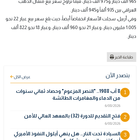
965 ألف دينار و975 ألف دينار، فيما تراوح سعر بيع مثقال الذهب
العراقي بين 935 ألفاً و945 ألف دينار.
وفي أربيل، سجلت الأسعار انخفاضاً أيضاً، حيث بلغ سعر بيع عيار 22 نحو
1.005 مليون دينار، وعيار 21 نحو 960 ألف دينار، وعيار 18 نحو 822 ألف
دينار.
طباعة الخبر
يتصدر الآن
عرض الكل
8 آب 1988.. "النصر المزعوم" وحصاد ثماني سنوات
1
من الدماء والمغامرات الطائشة
6/08/2026
فتح التقديم للدورة (32) بالمعهد العالي للأمن
2
6/08/2026
السيادة تحت النار.. هل ينهي أيلول النفوذ الأميركي
3