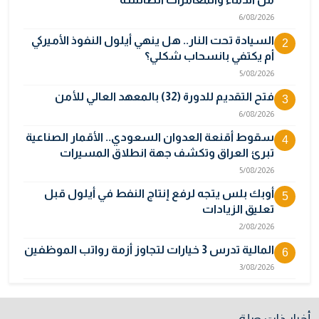
6/08/2026
السيادة تحت النار.. هل ينهي أيلول النفوذ الأميركي
2
أم يكتفي بانسحاب شكلي؟
5/08/2026
فتح التقديم للدورة (32) بالمعهد العالي للأمن
3
6/08/2026
سقوط أقنعة العدوان السعودي.. الأقمار الصناعية
4
تبرئ العراق وتكشف جهة انطلاق المسيرات
5/08/2026
أوبك بلس يتجه لرفع إنتاج النفط في أيلول قبل
5
تعليق الزيادات
2/08/2026
المالية تدرس 3 خيارات لتجاوز أزمة رواتب الموظفين
6
3/08/2026
مصر تكذب رواية "وول ستريت جورنال" وتنفي
7
رسمياً اتهام إيران بحادث ميناء دمياط
أخبار ذات صلة