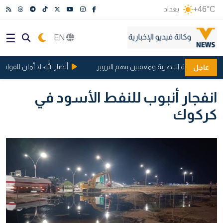
+46°C
بغداد
EN
في بلدية الناصرية ومعقبين بتهم التزوير
أنصار الله: لا أمان للقوات 
عاجل
انفجار أنبوب للنفط الأسود في
كركوك