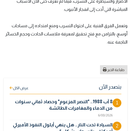
الأضرار والسيطرة على التسرب، فيما لم تُعرف حتى الآن الأسباب
المباشرة التي أدت إلى انفجار الأنبوب.
وتعمل الفرق الفنية على احتواء التسرب ومنع امتداده إلى مساحات
أوسع، بالتزامن مع فتح تحقيق لمعرفة ملابسات الحادث وحجم الخسائر
الناجمة عنه.
طباعة الخبر
يتصدر الآن
عرض الكل
8 آب 1988.. "النصر المزعوم" وحصاد ثماني سنوات
1
من الدماء والمغامرات الطائشة
6/08/2026
السيادة تحت النار.. هل ينهي أيلول النفوذ الأميركي
2