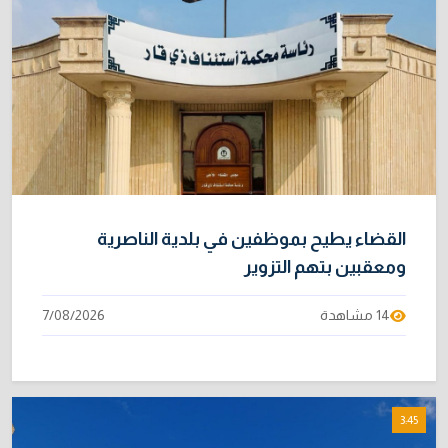
31/07/2026
نائبة تحذر من اضطرابات بسبب تأخّر دفع رواتب
9
الموظفين
4/08/2026
خطر "إيبولا" يتضاعف.. ارتفاع عدد الإصابات
10
بالفيروس إلى 3748
3/08/2026
القضاء يطيح بموظفين في بلدية الناصرية
ومعقبين بتهم التزوير
14 مشاهدة
7/08/2026
3:45