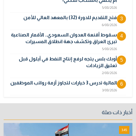
أم يكتفي بانسحاب شكلي؟
5/08/2026
فتح التقديم للدورة (32) بالمعهد العالي للأمن
3
6/08/2026
سقوط أقنعة العدوان السعودي.. الأقمار الصناعية
4
تبرئ العراق وتكشف جهة انطلاق المسيرات
5/08/2026
أوبك بلس يتجه لرفع إنتاج النفط في أيلول قبل
5
تعليق الزيادات
2/08/2026
المالية تدرس 3 خيارات لتجاوز أزمة رواتب الموظفين
6
3/08/2026
مصر تكذب رواية "وول ستريت جورنال" وتنفي
7
رسمياً اتهام إيران بحادث ميناء دمياط
أخبار ذات صلة
31/07/2026
إتلاف أكثر من 106 كغم مخدرات و22 ألف قرص في
8
3:45
بغداد