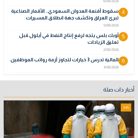
6/08/2026
سقوط أقنعة العدوان السعودي.. الأقمار الصناعية
4
تبرئ العراق وتكشف جهة انطلاق المسيرات
5/08/2026
أوبك بلس يتجه لرفع إنتاج النفط في أيلول قبل
5
تعليق الزيادات
2/08/2026
المالية تدرس 3 خيارات لتجاوز أزمة رواتب الموظفين
6
3/08/2026
مصر تكذب رواية "وول ستريت جورنال" وتنفي
7
رسمياً اتهام إيران بحادث ميناء دمياط
أخبار ذات صلة
31/07/2026
إتلاف أكثر من 106 كغم مخدرات و22 ألف قرص في
8
3:45
بغداد
31/07/2026
خطر "إيبولا" يتضاعف.. ارتفاع عدد الإصابات
9
بالفيروس إلى 3748