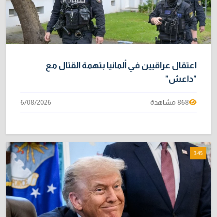
اعتقال عراقيين في ألمانيا بتهمة القتال مع
"داعش"
868 مشاهدة
6/08/2026
3:45