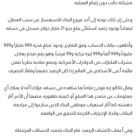
مشكلة حالت دون إتمام العملية.
وعلى إثر ذلك، توجه إلى أحد فروع البنك للاستفسار عن سبب العطل،
ليتفاجأ بوجود رصيد استثنائي يبلغ نحو 21 مليار دولار مسجل في حسابه.
وأظهرت بيانات الحساب، وفق التقارير، وجود مبلغ قدره 999 ملياراً و999
مليوناً و999 ألفاً و999 ليرة تركية و99 قرشاً، وهو رقم ضخم يعادل
عشرات المليارات من الدولارات الأميركية، ويضع صاحبه نظرياً ضمن
قائمة أغنى الأشخاص في العالم إذا كان الرصيد حقيقياً وقابلاً للتصرف.
وقال تاكالو إنه فوجئ تماماً بما شاهده في حسابه، مؤكداً أنه لا يملك أي
معلومات عن مصدر هذا المبلغ أو كيفية ظهوره، مضيفا أن الأمر أثار
دهشته كما أثار استغراب موظفي البنك الذين سارعوا إلى مراجعة
البيانات واتخاذ الإجراءات اللازمة للتحقق من الواقعة.
وفي أعقاب اكتشاف الرصيد، قام البنك بتجميد الحسابات المرتبطة