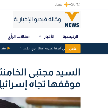
+36°C
بغداد
الرئيسية
الأخبار
مقالات الرأي
اعتقال عراقيين في ألمانيا بتهمة القتال مع "داعش"
بشرى من 
عاجل
السيد مجتبى الخامنئي
موقفها تجاه إسرائي