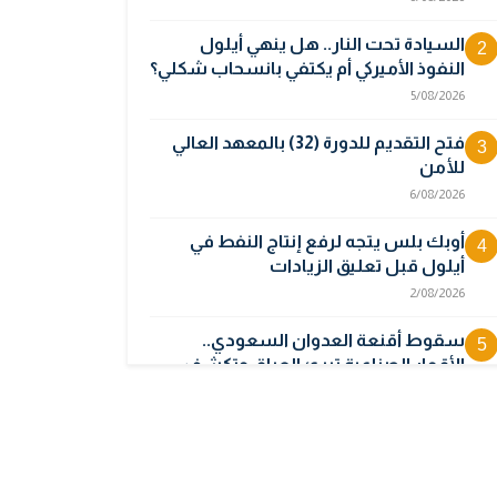
السيادة تحت النار.. هل ينهي أيلول
2
النفوذ الأميركي أم يكتفي بانسحاب شكلي؟
5/08/2026
فتح التقديم للدورة (32) بالمعهد العالي
3
للأمن
6/08/2026
أوبك بلس يتجه لرفع إنتاج النفط في
4
أيلول قبل تعليق الزيادات
2/08/2026
سقوط أقنعة العدوان السعودي..
5
الأقمار الصناعية تبرئ العراق وتكشف
جهة انطلاق المسيرات
5/08/2026
المالية تدرس 3 خيارات لتجاوز أزمة رواتب
6
الموظفين