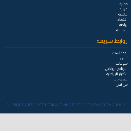
محلية
عربية
عالمية
اقتصاد
رياضة
سياسة
روابط سريعة
بودكاست
أسرار
منوعات
البرنامج الرياضي
الأخبار الرياضية
فيديو ترند
من نحن
ALL RIGHTS RESERVED DESIGNED AND DEVELOPED BY AVESTA GROUP