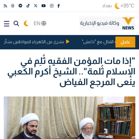
+35°C
بغداد
EN
انيا بتهمة القتال مع "داعش"
بشرى من الكهرباء للمواطنين بشأن ساعا
عاجل
"إذا مات المؤمن الفقيه ثُلِم في
الإسلام ثُلمة".. الشيخ أكرم الكعبي
ينعى المرجع الفياض