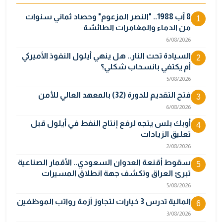
8 آب 1988.. "النصر المزعوم" وحصاد ثماني سنوات
1
من الدماء والمغامرات الطائشة
6/08/2026
السيادة تحت النار.. هل ينهي أيلول النفوذ الأميركي
2
أم يكتفي بانسحاب شكلي؟
5/08/2026
فتح التقديم للدورة (32) بالمعهد العالي للأمن
3
6/08/2026
أوبك بلس يتجه لرفع إنتاج النفط في أيلول قبل
4
تعليق الزيادات
2/08/2026
سقوط أقنعة العدوان السعودي.. الأقمار الصناعية
5
تبرئ العراق وتكشف جهة انطلاق المسيرات
5/08/2026
المالية تدرس 3 خيارات لتجاوز أزمة رواتب الموظفين
6
3/08/2026