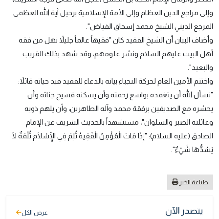
وإلى مراجع الدين العظام وإلى الأمة الإسلامية برحيل آية الله العظمى
المرجع الديني الشيخ محمد إسحاق الفياض".
وأضاف البيان أن الشيخ الفقيد كان "فقيهاً عالماً جليلاً نهل من فقه
أهل البيت عليهم السلام ونشر علومهم، وقد شهد بذلك القريب
والبعيد".
واختتم الأمين العام لحركة النجباء بيانه بالدعاء للفقيد قيد حياته قائلاً:
"نسأل الله أن يتغمده بواسع رحمته وأن يسكنه فسيح جناته وأن
يحشره مع الصديقين برفقة محمد وآله الطاهرين، وأن يلهم ذويه
وعائلته الصبر والسلوان"، مستشهداً بالحديث الشريف عن الإمام
الصادق (عليه السلام): "إِذَا مَاتَ الْمُؤْمِنُ الْفَقِيهُ ثُلِمَ فِي الْإِسْلَامِ ثُلْمَةٌ لَا
يَسُدُّهَا شَيْءٌ".
طباعة الخبر
يتصدر الآن
عرض الكل