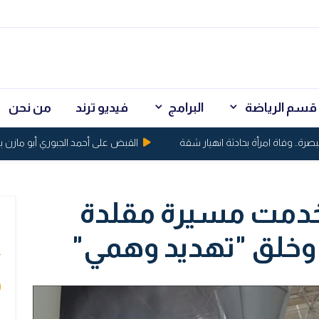
قسم الرياضة
البرامج
فيديو ترند
من نحن
. وفاة امرأة بحادثة انهيار شقة
القبض على أحمد الجبوري أبو مازن بتهم 
خدمت مسيرة مقلدة
ي
وخلق "تهديد وهمي"