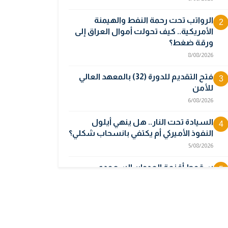
الرواتب تحت رحمة النفط والهيمنة
2
الأمريكية.. كيف تحولت أموال العراق إلى
ورقة ضغط؟
8/08/2026
فتح التقديم للدورة (32) بالمعهد العالي
3
للأمن
6/08/2026
السيادة تحت النار.. هل ينهي أيلول
4
النفوذ الأميركي أم يكتفي بانسحاب شكلي؟
5/08/2026
سقوط أقنعة العدوان السعودي..
5
الأقمار الصناعية تبرئ العراق وتكشف
جهة انطلاق المسيرات
5/08/2026
أوبك بلس يتجه لرفع إنتاج النفط في
6