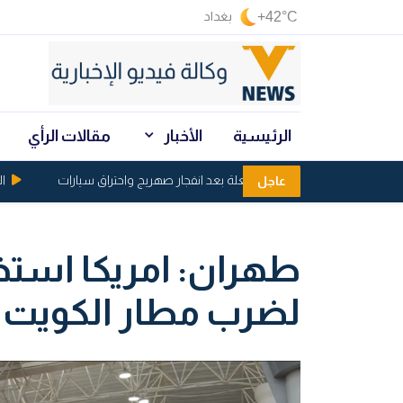
+42°C
بغداد
الرئيسية
الأخبار
مقالات الرأي
إغلاق سريع الشعلة بعد انفجار صهريج واحتراق سيارات
البصرة.
عاجل
طهران: امريكا است
لضرب مطار الكويت 