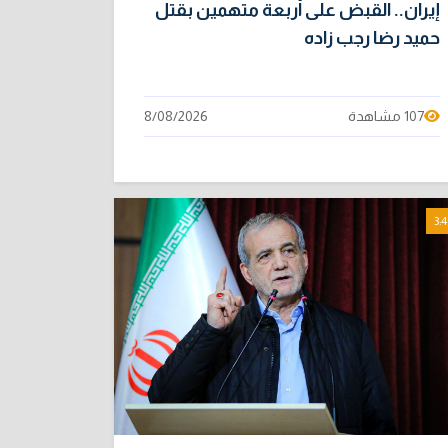
إيران.. القبض على أربعة متهمين بقتل
حميد رضا رجب زاده
107 مشاهدة
8/08/2026
3:4