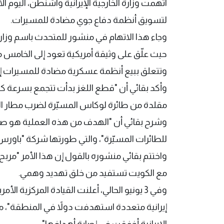
اتهمت وزارة الخارجية الإيرانية واشنطن، اليوم ا
لتسويق أنظمة دفاع جوي مضادة للمسيرات.
وجاء هذا الاتهام في منشور للمتحدث باسم وزارة 
حيث علّق على وثيقة أمريكية تعود إلى الخامس من 
وتتعلق ببيع أنظمة عسكرية مضادة للمسيرات إل
وأكد بقائي أن "قطع اللغز بدأت تتجمع بسرعة كب
مقلدة من طائرة لوكاس المسيّرة لضرب مطار ال
وشرح بقائي أن "الهدف من هذه العملية هو صن
للطائرات المسيّرة"، والتي طورتها شركة "باورس"
واختتم بقائي منشوره بالقول إن هذا الأمر "مربح 
مع الكويت تستفيد من خلق تهديد وهمي.
وفي 3 يونيو الحالي، أعلنت القيادة المركزي
إيرانية متعددة استهدفت دولاً في المنطقة"، مؤك
الإيرانية أخفقت في إصابة أهدافها".