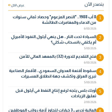
يتصدر الآن
عرض الكل
8 آب 1988.. "النصر المزعوم" وحصاد ثماني سنوات
1
من الدماء والمغامرات الطائشة
6/08/2026
السيادة تحت النار.. هل ينهي أيلول النفوذ الأميركي
2
أم يكتفي بانسحاب شكلي؟
5/08/2026
فتح التقديم للدورة (32) بالمعهد العالي للأمن
3
6/08/2026
سقوط أقنعة العدوان السعودي.. الأقمار الصناعية
4
تبرئ العراق وتكشف جهة انطلاق المسيرات
5/08/2026
أوبك بلس يتجه لرفع إنتاج النفط في أيلول قبل
5
تعليق الزيادات
2/08/2026
المالية تدرس 3 خيارات لتجاوز أزمة رواتب الموظفين
6