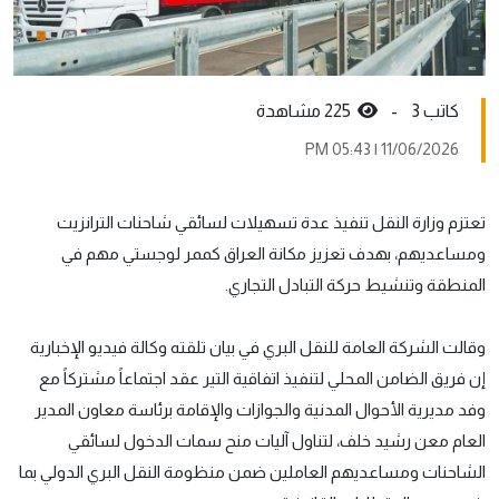
كاتب 3 -
225 مشاهدة
11/06/2026 | 05:43 PM
تعتزم وزارة النقل تنفيذ عدة تسهيلات لسائقي شاحنات الترانزيت
ومساعديهم، بهدف تعزيز مكانة العراق كممر لوجستي مهم في
المنطقة وتنشيط حركة التبادل التجاري.
وقالت الشركة العامة للنقل البري في بيان تلقته وكالة فيديو الإخبارية
إن فريق الضامن المحلي لتنفيذ اتفاقية التير عقد اجتماعاً مشتركاً مع
وفد مديرية الأحوال المدنية والجوازات والإقامة برئاسة معاون المدير
العام معن رشيد خلف، لتناول آليات منح سمات الدخول لسائقي
الشاحنات ومساعديهم العاملين ضمن منظومة النقل البري الدولي بما