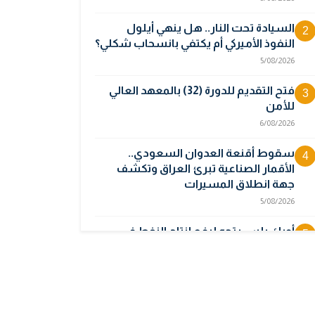
السيادة تحت النار.. هل ينهي أيلول
2
النفوذ الأميركي أم يكتفي بانسحاب شكلي؟
5/08/2026
فتح التقديم للدورة (32) بالمعهد العالي
3
للأمن
6/08/2026
سقوط أقنعة العدوان السعودي..
4
الأقمار الصناعية تبرئ العراق وتكشف
جهة انطلاق المسيرات
5/08/2026
أوبك بلس يتجه لرفع إنتاج النفط في
5
أيلول قبل تعليق الزيادات
2/08/2026
المالية تدرس 3 خيارات لتجاوز أزمة رواتب
6
الموظفين