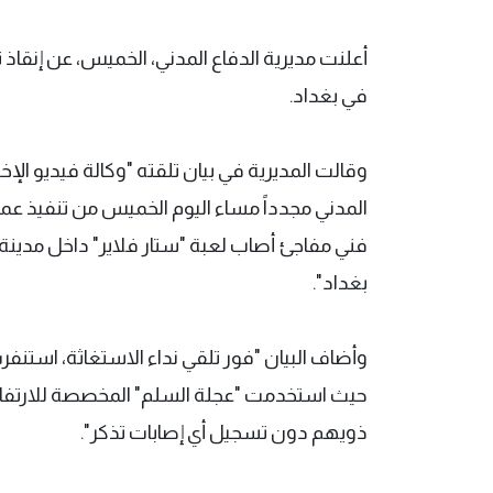
أعلنت مديرية الدفاع المدني، الخميس، عن إنقاذ ث
في بغداد.
وقالت المديرية في بيان تلقته "وكالة فيديو الإخ
المدني مجدداً مساء اليوم الخميس من تنفيذ عم
فني مفاجئ أصاب لعبة "ستار فلاير" داخل مدينة
بغداد".
وأضاف البيان "فور تلقي نداء الاستغاثة، استنف
حيث استخدمت "عجلة السلم" المخصصة للارتفاعا
ذويهم دون تسجيل أي إصابات تذكر".