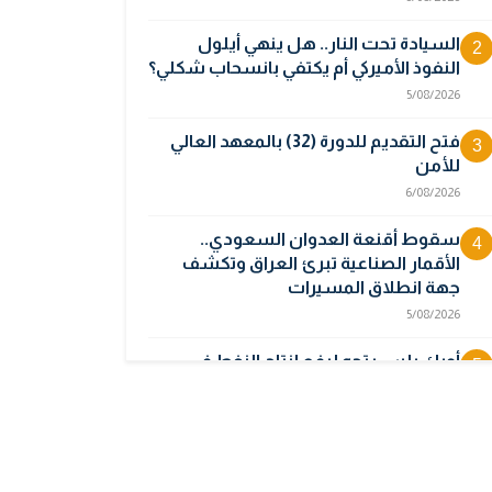
السيادة تحت النار.. هل ينهي أيلول
2
النفوذ الأميركي أم يكتفي بانسحاب شكلي؟
5/08/2026
فتح التقديم للدورة (32) بالمعهد العالي
3
للأمن
6/08/2026
سقوط أقنعة العدوان السعودي..
4
الأقمار الصناعية تبرئ العراق وتكشف
جهة انطلاق المسيرات
5/08/2026
أوبك بلس يتجه لرفع إنتاج النفط في
5
أيلول قبل تعليق الزيادات
2/08/2026
المالية تدرس 3 خيارات لتجاوز أزمة رواتب
6
الموظفين