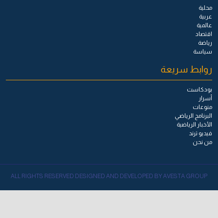
محلية
عربية
عالمية
اقتصاد
رياضة
سياسة
روابط سريعة
بودكاست
أسرار
منوعات
البرنامج الرياضي
الأخبار الرياضية
فيديو ترند
من نحن
ALL RIGHTS RESERVED DESIGNED AND DEVELOPED BY AVESTA GROUP