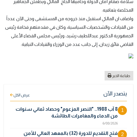
سلامة صمّام أمان الدولة وحاميها الحاج المالكي ويطمئن الجماهير
المخلصة بتعافيه.
واضاف ان المالكي استقبل منذ خروجه من المستشفى وحتى الآن عدداً
من القيادات والشخصيات السياسية، وكان في مقدمتهم فخامة رئيس
الجمهورية الدكتور عبداللطيف رشيد، ورئيس مجلس القضاء الأعلى
القاضي فائق زيدان، إلى جانب عدد من الوزراء والقيادات النيابية.
طباعة الخبر
يتصدر الآن
عرض الكل
8 آب 1988.. "النصر المزعوم" وحصاد ثماني سنوات
1
من الدماء والمغامرات الطائشة
6/08/2026
فتح التقديم للدورة (32) بالمعهد العالي للأمن
2