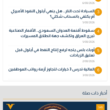
6/08/2026
السيادة تحت النار.. هل ينهي أيلول النفوذ الأميركي
3
أم يكتفي بانسحاب شكلي؟
5/08/2026
سقوط أقنعة العدوان السعودي.. الأقمار الصناعية
4
تبرئ العراق وتكشف جهة انطلاق المسيرات
5/08/2026
أوبك بلس يتجه لرفع إنتاج النفط في أيلول قبل
5
تعليق الزيادات
2/08/2026
المالية تدرس 3 خيارات لتجاوز أزمة رواتب الموظفين
6
3/08/2026
نائبة تحذر من اضطرابات بسبب تأخّر دفع رواتب
7
الموظفين
أخبار ذات صلة
4/08/2026
خطر "إيبولا" يتضاعف.. ارتفاع عدد الإصابات
8
3:45
بالفيروس إلى 3748