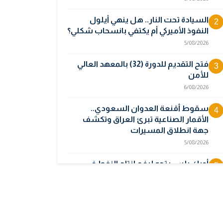
السيادة تحت النار.. هل ينهي أيلول
2
النفوذ الأميركي أم يكتفي بانسحاب شكلي؟
5/08/2026
فتح التقديم للدورة (32) بالمعهد العالي
3
للأمن
6/08/2026
سقوط أقنعة العدوان السعودي..
4
الأقمار الصناعية تبرئ العراق وتكشف
جهة انطلاق المسيرات
5/08/2026
أوبك بلس يتجه لرفع إنتاج النفط في
5
أيلول قبل تعليق الزيادات
2/08/2026
المالية تدرس 3 خيارات لتجاوز أزمة رواتب
6
الموظفين