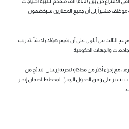
و أوضح أن المفوضية ستجري قرعة لاختيار موظفي الاقتراع من بين (800) ألف متقدم لتلبية احتياجات
انتخابات التي تتراوح بين (250 إلى 260) ألف موظف مشيراً إلى أن جميع المختارين سيخضعون
ٍ الثالث من أيلول على أن يقوم هؤلاء لاحقاً بتدريب
جامعات والجهات الحكومية.
 مع إجراء أكثر من محاكاةٍ لتجربة إرسال النتائج من
ات تسير على وفق الجدول الزمنيِّ المخطط لضمان إنجاز
.