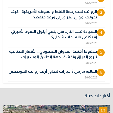
6/08/2026
الرواتب تحت رحمة النفط والهيمنة الأمريكية.. كيف
3
تحولت أموال العراق إلى ورقة ضغط؟
8/08/2026
السيادة تحت النار.. هل ينهي أيلول النفوذ الأميركي
4
أم يكتفي بانسحاب شكلي؟
5/08/2026
سقوط أقنعة العدوان السعودي.. الأقمار الصناعية
5
تبرئ العراق وتكشف جهة انطلاق المسيرات
5/08/2026
المالية تدرس 3 خيارات لتجاوز أزمة رواتب الموظفين
6
3/08/2026
"اتفاق مكة" على حافة الانهيار.. تناقض المصالح
7
يكشف هشاشة التحالف السعودي التركي
أخبار ذات صلة
الباكستاني
9/08/2026
3:45
نائبة تحذر من اضطرابات بسبب تأخّر دفع رواتب
8