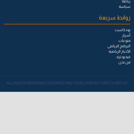
رياضة
سياسة
روابط سريعة
بودكاست
أسرار
منوعات
البرنامج الرياضي
الأخبار الرياضية
فيديو ترند
من نحن
ALL RIGHTS RESERVED DESIGNED AND DEVELOPED BY AVESTA GROUP