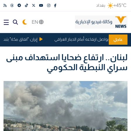
+45°C
بغداد
EN
لدولار يواصل ارتفاعه أمام الدينار العراقي
إيران: "اتفاق مكة" يثبت أن ت
عاجل
لبنان.. ارتفاع ضحايا استهداف مبنى
سراي النبطية الحكومي