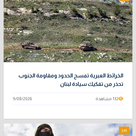
الموظفين
4/08/2026
خطر "إيبولا" يتضاعف.. ارتفاع عدد الإصابات
9
بالفيروس إلى 3748
3/08/2026
بحضور زيدان.. إدارة الدولة يناقش القضايا
10
المعروضة على القضاء
5/08/2026
الخرائط العبرية تمسح الحدود ومقاومة الجنوب
تحذر من تفكيك سيادة لبنان
132 مشاهدة
9/08/2026
3:45