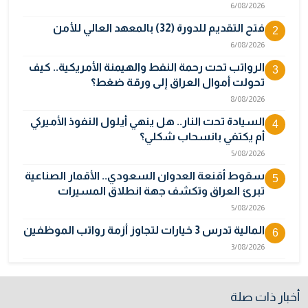
6/08/2026
فتح التقديم للدورة (32) بالمعهد العالي للأمن
2
6/08/2026
الرواتب تحت رحمة النفط والهيمنة الأمريكية.. كيف
3
تحولت أموال العراق إلى ورقة ضغط؟
8/08/2026
السيادة تحت النار.. هل ينهي أيلول النفوذ الأميركي
4
أم يكتفي بانسحاب شكلي؟
5/08/2026
سقوط أقنعة العدوان السعودي.. الأقمار الصناعية
5
تبرئ العراق وتكشف جهة انطلاق المسيرات
5/08/2026
المالية تدرس 3 خيارات لتجاوز أزمة رواتب الموظفين
6
3/08/2026
"اتفاق مكة" على حافة الانهيار.. تناقض المصالح
7
يكشف هشاشة التحالف السعودي التركي
أخبار ذات صلة
الباكستاني