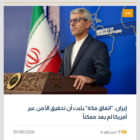
9/08/2026
3:45
نائبة تحذر من اضطرابات بسبب تأخّر دفع رواتب
8
الموظفين
4/08/2026
خطر "إيبولا" يتضاعف.. ارتفاع عدد الإصابات
9
بالفيروس إلى 3748
3/08/2026
بحضور زيدان.. إدارة الدولة يناقش القضايا
10
المعروضة على القضاء
5/08/2026
إيران: "اتفاق مكة" يثبت أن تحقيق الأمن عبر
أمريكا لم يعد ممكناً
91 مشاهدة
10/08/2026