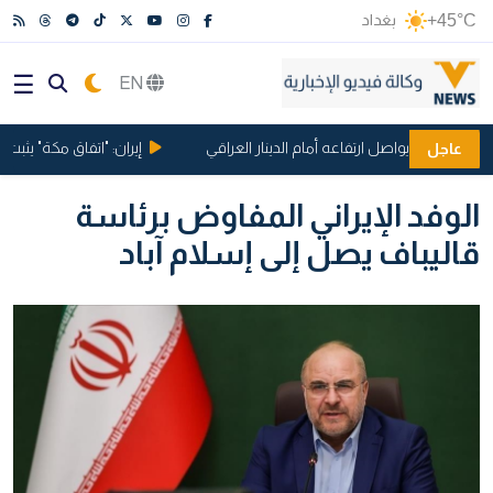
+45°C
بغداد
EN
لدولار يواصل ارتفاعه أمام الدينار العراقي
إيران: "اتفاق مكة" يثبت أن ت
عاجل
الوفد الإيراني المفاوض برئاسة
قاليباف يصل إلى إسلام آباد