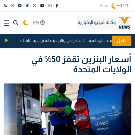
+41°C
بغداد
EN
ريحات ترامب: دبلوماسية الاستعراض والترهيب استراتيجية فاشلة
الثقا
عاجل
أسعار البنزين تقفز 50% في
الولايات المتحدة