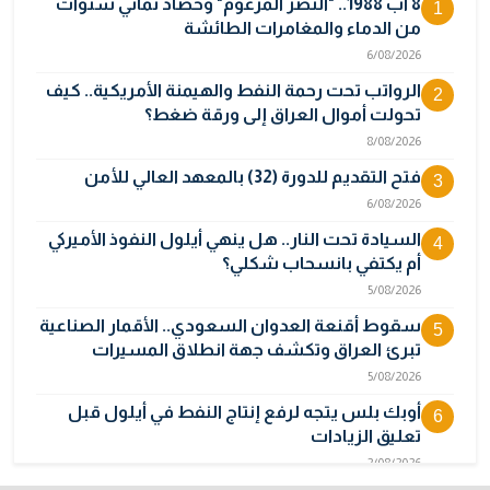
8 آب 1988.. "النصر المزعوم" وحصاد ثماني سنوات
1
من الدماء والمغامرات الطائشة
6/08/2026
الرواتب تحت رحمة النفط والهيمنة الأمريكية.. كيف
2
تحولت أموال العراق إلى ورقة ضغط؟
8/08/2026
فتح التقديم للدورة (32) بالمعهد العالي للأمن
3
6/08/2026
السيادة تحت النار.. هل ينهي أيلول النفوذ الأميركي
4
أم يكتفي بانسحاب شكلي؟
5/08/2026
سقوط أقنعة العدوان السعودي.. الأقمار الصناعية
5
تبرئ العراق وتكشف جهة انطلاق المسيرات
5/08/2026
أوبك بلس يتجه لرفع إنتاج النفط في أيلول قبل
6
تعليق الزيادات
2/08/2026