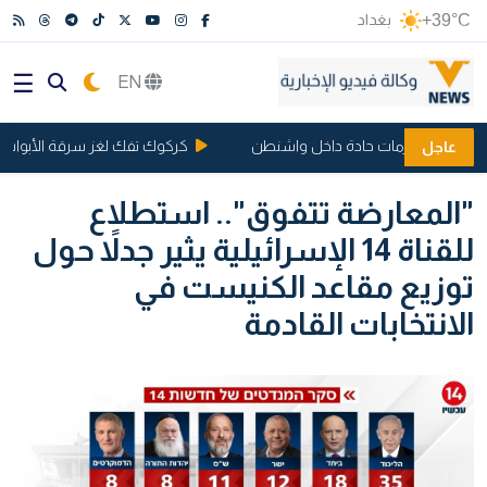
+39°C
بغداد
EN
اعد وتثير أزمات حادة داخل واشنطن
كركوك تفك لغز سرقة الأبواب والشبابيك
عاجل
"المعارضة تتفوق".. استطلاع
للقناة 14 الإسرائيلية يثير جدلاً حول
توزيع مقاعد الكنيست في
الانتخابات القادمة