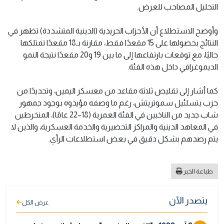
التحليل المصاحب للعرض.
وأوضح الاستطلاع أن الأحزاب الحريدية (الدينية المتشددة) تظهر في
النتائج بحصولها على 15 مقعدًا فقط، مقارنة بـ18 مقعدًا تمتلكها
حاليًا، مع توقعات بارتفاعها إلى ما بين 19 و20 مقعدًا نتيجة النمو
الديموغرافي داخل هذه الفئة.
كما أشار إلى تقليص ثلاثة مقاعد من معسكر اليمين، وتحديدًا من
حزب بتسلئيل سموتريتش، رغم ما وصفه مؤيدوه بوجود جمهور
شاب جديد من الناخبين في الفئة العمرية (18–22 عامًا)، المنخرطين
في المعاهد الدينية والمراكز التحضيرية والخدمة العسكرية، والذين لا
يتم رصدهم بشكل دقيق في بعض استطلاعات الرأي.
طباعة الخبر
يتصدر الآن
عرض الكل