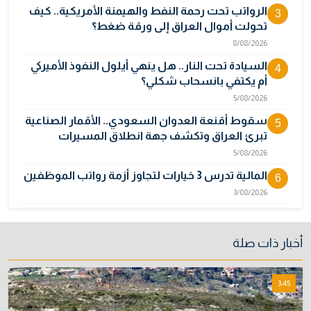
الرواتب تحت رحمة النفط والهيمنة الأمريكية.. كيف
3
تحولت أموال العراق إلى ورقة ضغط؟
8/08/2026
السيادة تحت النار.. هل ينهي أيلول النفوذ الأميركي
4
أم يكتفي بانسحاب شكلي؟
5/08/2026
سقوط أقنعة العدوان السعودي.. الأقمار الصناعية
5
تبرئ العراق وتكشف جهة انطلاق المسيرات
5/08/2026
المالية تدرس 3 خيارات لتجاوز أزمة رواتب الموظفين
6
3/08/2026
"اتفاق مكة" على حافة الانهيار.. تناقض المصالح
7
يكشف هشاشة التحالف السعودي التركي
أخبار ذات صلة
الباكستاني
9/08/2026
3:45
نائبة تحذر من اضطرابات بسبب تأخّر دفع رواتب
8
الموظفين