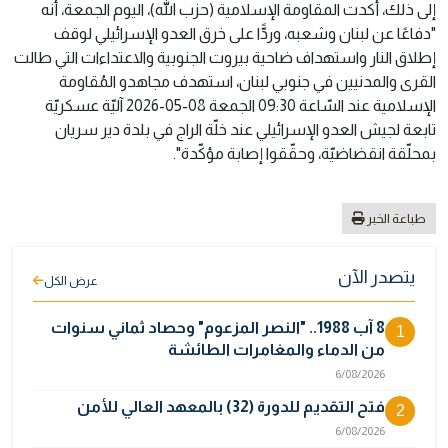
إلى ذلك، أكدت المقاومة الإسلامية (حزب الله)، اليوم الجمعة، أنه
"دفاعًا عن لبنان وشعبه، وردًّا على خرق العدو الإسرائيلي لوقف
إطلاق النار واستهداف ضاحية بيروت الجنوبية والاعتداءات التي طالت
القرى والمدنيين في جنوبي لبنان، استهدف مجاهدو المُقاومة
الإسلامية عند السّاعة 09:30 الجمعة 08-05-2026 آليّة عسكريّة
تابعة لجيش العدو الإسرائيلي عند خلّة الراج في بلدة دير سريان
بمحلّقة انقضاضيّة، وحقّقوا إصابة مؤكّدة".
طباعة الخبر
يتصدر الآن
عرض الكل
8 آب 1988.. "النصر المزعوم" وحصاد ثماني سنوات
1
من الدماء والمغامرات الطائشة
6/08/2026
فتح التقديم للدورة (32) بالمعهد العالي للأمن
2
6/08/2026