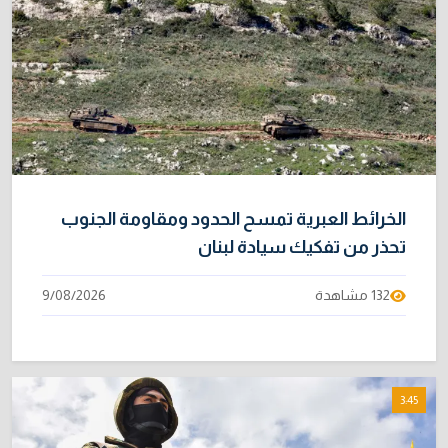
4/08/2026
خطر "إيبولا" يتضاعف.. ارتفاع عدد الإصابات
9
بالفيروس إلى 3748
3/08/2026
بحضور زيدان.. إدارة الدولة يناقش القضايا
10
المعروضة على القضاء
5/08/2026
الخرائط العبرية تمسح الحدود ومقاومة الجنوب
تحذر من تفكيك سيادة لبنان
132 مشاهدة
9/08/2026
3:45