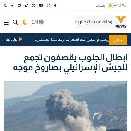
+42°C
بغداد
EN
 تحرك روسيا والصين بعد استنزاف ترسانتها العسكرية
برلمانية تعلن 
عاجل
ابطال الجنوب يقصفون تجمع
للجيش الإسرائيلي بصاروخ موجه