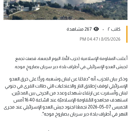
کاتب ٢ -
267 مشاهدة
8/05/2026 | 04:47 PM
أعلنت المقاومة الإسلامية (حزب الله)، اليوم الجمعة، قصفَ تجمع
لجيش العدو الإسرائيلي في أطراف بلدة دير سريان بصاروخٍ موجه.
وذكر بيان للحزب، أنه "دفاعًا عن لبنان وشعبه، وردًّا على خرق العدو
الإسرائيلي لوقف إطلاق النار والاعتداءات التي طالت القرى في جنوبي
لبنان وأسفرت عن ارتقاء شهداء وعدد من الجرحى بين المدنيّين،
استهدف مجاهدو المُقاومة الإسلاميّة عند السّاعة 16:40 أمس
الخميس 07-05-2026 تجمعًا لجنود جيش العدو الإسرائيلي عند مجرى
النهر في أطراف بلدة دير سريان بصاروخ موجه".