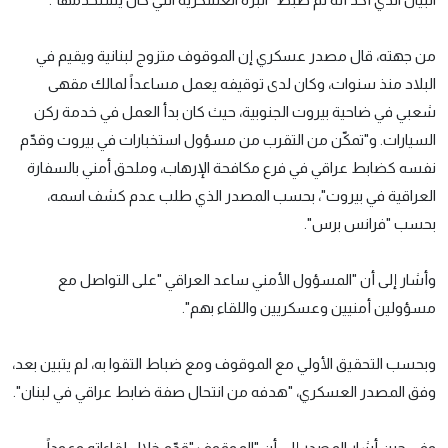
من جهته، قال مصدر عسكري إن الموقوف متزوج لبنانية ويقيم في
البلاد منذ سنوات، وكان لدى توقيفه يعمل مساعداً لمالك مقهى
شعبي في ضاحية بيروت الجنوبية، حيث كان بدأ العمل في خدمة ركن
السيارات. و"تمكّن من التقرب من مسؤول استخبارات في بيروت وقدّم
نفسه كضابط عراقي في فرع مكافحة الإرهاب، وملحق أمني بالسفارة
العراقية في بيروت"، بحسب المصدر الذي طلب عدم كشف اسمه،
بحسب "فرانس برس".
وأشار إلى أن "المسؤول الأمني ساعد العراقي "على التواصل مع
مسؤولين أمنيين وعسكريين واللقاء بهم".
وبحسب التحقيق الأولي مع الموقوف ومع ضباط التقوا به، لم يتبين بعد،
وفق المصدر العسكري، "هدفه من انتحال صفة ضابط عراقي في لبنان".
وفي حين أشار المصدر إلى أن "الموقوف "قدّم خلال لقاءاته وعوداً