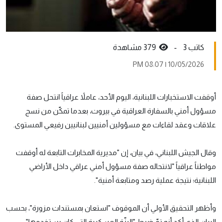
كاتب 3 -
379 مشاهدة
10/05/2026 | 08:07 PM
أوقفت الاستخبارات اللبنانية، اليوم الأحد، عاملاً عراقياً انتحل صفة
مسؤول أمني بالسفارة العراقية في بيروت، بعدما تمكّن من نسج
علاقات وعقد لقاءات مع مسؤولين أمنيين لبنانيين رفيعي المستوى.
وقال الجيش اللبناني، في بيان، إن "مديرية المخابرات التابعة له أوقفت
مواطناً عراقياً "لانتحاله صفة مسؤول أمني عراقي داخل الأراضي
اللبنانية؛ نتيجة عملية رصد ومتابعة أمنية".
وأظهر التحقيق الأولي أن الموقوف "استعان بمستندات مزورة"، بحسب
البيان الذي أكد أنه تمّ ضبط "البزّة العسكرية التي كان يستخدمها".