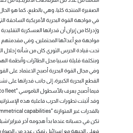
الصغيرة المنتجة كليا، وهي بالطبع، كما هو الحال 
في مواجهة القوة البحرية الأمريكية الساحقة التي
وإدراكا من إيران أن قدراتها العسكرية التقليدي
مواجهة مع أعدائها المحتملين، وفي مقدمتهم بالط
تحت قيادة الحرس الثوري كان من شأنه إحلال الصو
وبتكلفة قليلة نسبيا محل الطائرات وأنظمة الهج
وفي مجال القوة البحرية أصبح الاعتماد على القو
القطع البحرية الكبيرة، إلى جانب قدراتها على نشر
فيما أصبح يعرف بالأسطول الناموسي "Mosquito fleet" والذي يتولى قيادته أيضا الحرس الثوري.
وقد أثبتت تطورات الحرب فاعلية هذه الإستراتي
تكن في حسبانه عندما بدأ هجومه آخر فبراير/شب
فعلى الجبهة مع إسرائيل تمكن عدد من الصواريخ 