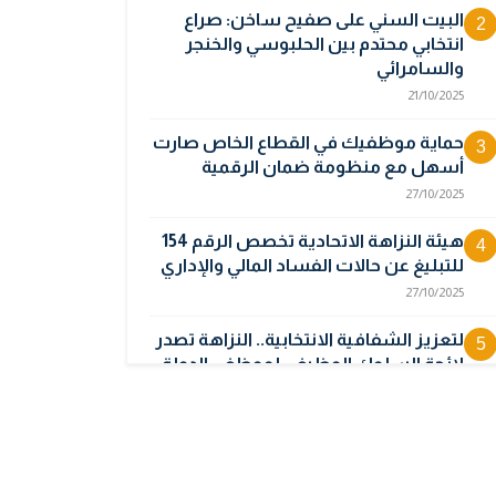
البيت السني على صفيح ساخن: صراع
2
انتخابي محتدم بين الحلبوسي والخنجر
والسامرائي
21/10/2025
حماية موظفيك في القطاع الخاص صارت
3
أسهل مع منظومة ضمان الرقمية
27/10/2025
هيئة النزاهة الاتحادية تخصص الرقم 154
4
للتبليغ عن حالات الفساد المالي والإداري
27/10/2025
لتعزيز الشفافية الانتخابية.. النزاهة تصدر
5
لائحة السلوك الوظيفي لموظفي الدولة
26/10/2025
هيئة الإعلام والاتصالات تحذر: أجهزة
6
الشبكات غير المرخصة تُعرضك للمساءلة
القانونية