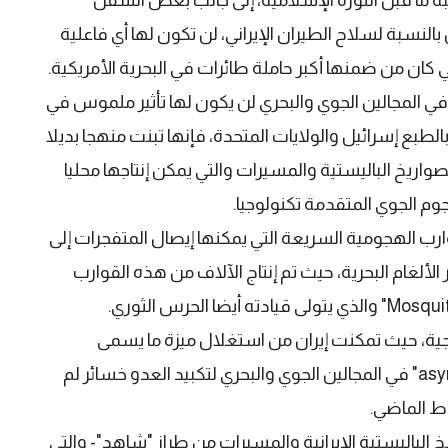
بالنسبة لسلاح الطيران الإيراني، لن تكون لها أي فاعلية
 كان من ضمنها أكبر حاملة طائرات في البحرية الأمريكية.
ة في المجالين الجوي والبحري لن يكون لها تأثير ملموس في
بع إسرائيل والولايات المتحدة، فإنها تبنت منهجا بديلا
اريخ الباليستية والمسيرات والتي يمكن إنتاجها محليا
وم الجوي المتقدمة تكنولوجيا.
ارب الهجومية السريعة التي يمكنها إيصال المتفجرات إلى
 الألغام البحرية، حيث تم إنتاج الآلاف من هذه القوارب
جية، حيث تمكنت إيران من استغلال ميزة ما يسمى
بالقدرات غير المتوازنة "asymmetrical capabilities" في المجالين الجوي والبحري لتكبيد العدو خسائر لم
اط الماضي.
الباليستية الإيرانية والمسيرات من طراز "شاهد"- والتي