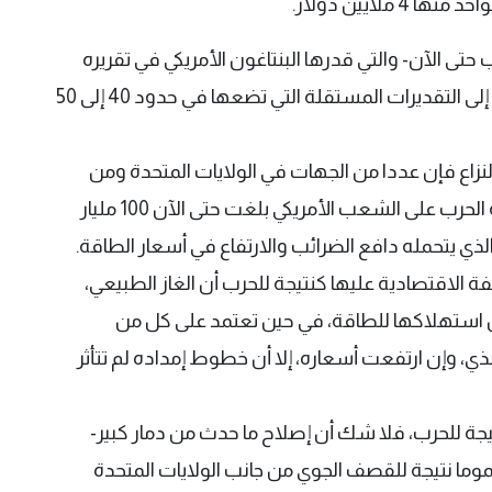
ملايين دولار.
تى الآن- والتي قدرها البنتاغون الأمريكي في تقريره
للكونغرس بأنها 29 مليار دولار- ربما تكون أقرب إلى التقديرات المستقلة التي تضعها في حدود 40 إلى 50
نزاع فإن عددا من الجهات في الولايات المتحدة ومن
بينها مؤسسة "موديز" "Moody’s" ترى أن تكلفة الحرب على الشعب الأمريكي بلغت حتى الآن 100 مليار
الذي يتحمله دافع الضرائب والارتفاع في أسعار الطاقة.
 الاقتصادية عليها كنتيجة للحرب أن الغاز الطبيعي،
ع فيه باكتفاء ذاتي أصبح يمثل 45% من استهلاكها للطاقة، في حين تعتمد على كل من
ذي، وإن ارتفعت أسعاره، إلا أن خطوط إمداده لم تتأثر
نتيجة للحرب، فلا شك أن إصلاح ما حدث من دمار كبير-
موما نتيجة للقصف الجوي من جانب الولايات المتحدة