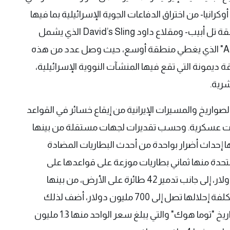
انيا- من اختراق الدفاعات الجوية الإسرائيلية بما فيها
ما يعرف بالقبة الحديدية- التي تغطي أساسا منطقة تل أبيب- ومقلاع داود David’s Sling الذي يشمل
باقي إسرائيل ونظام "سهم 2 و3" "Arrow 2 and 3" الذي يغطي منطقة أوسع، حيث وصل عدد من هذه
ديمونة التي تقع فيها المنشآت النووية الإسرائيلية،
رية.
صواريخ والمسيرات الإيرانية من إيقاع خسائر في القواعد
 عسكرية. وحسب تقديرات لجهات مستقلة من بينها
 إحداث أضرار بواحدة من أحدث البطاريات المضادة
لمتحدة منها ثماني بطاريات موزعة على قواعدها على
مستوى العالم. وتبلغ تكلفة الواحدة منها مليار دولار، إلى جانب تدمير 42 طائرة على الأرض، من بينها
مقاتلات "إف- 15" و"إف- 35″، وطائرة استطلاع تكلفة إحلالها تصل إلى 700 مليون دولار، أضف لذلك
تكلفة الذخائر سواء الهجومية التي من بينها صواريخ "توما هوك" والتي يبلغ سعر الواحد منها 1.3 مليون