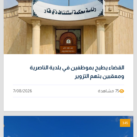
نائبة تحذر من اضطرابات بسبب تأخّر دفع رواتب
9
الموظفين
4/08/2026
خطر "إيبولا" يتضاعف.. ارتفاع عدد الإصابات
10
بالفيروس إلى 3748
3/08/2026
القضاء يطيح بموظفين في بلدية الناصرية
ومعقبين بتهم التزوير
75 مشاهدة
7/08/2026
3:45