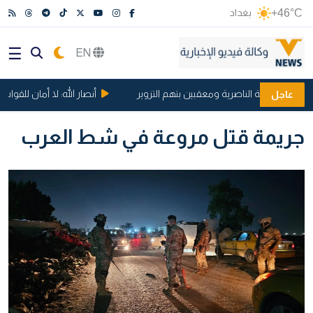
+46°C
بغداد
EN
في بلدية الناصرية ومعقبين بتهم التزوير
أنصار الله: لا أمان للقوات 
عاجل
جريمة قتل مروعة في شط العرب