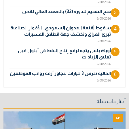
5/08/2026
فتح التقديم للدورة (32) بالمعهد العالي للأمن
3
6/08/2026
سقوط أقنعة العدوان السعودي.. الأقمار الصناعية
4
تبرئ العراق وتكشف جهة انطلاق المسيرات
5/08/2026
أوبك بلس يتجه لرفع إنتاج النفط في أيلول قبل
5
تعليق الزيادات
2/08/2026
المالية تدرس 3 خيارات لتجاوز أزمة رواتب الموظفين
6
3/08/2026
مصر تكذب رواية "وول ستريت جورنال" وتنفي
7
رسمياً اتهام إيران بحادث ميناء دمياط
أخبار ذات صلة
31/07/2026
إتلاف أكثر من 106 كغم مخدرات و22 ألف قرص في
8
3:45
بغداد
31/07/2026