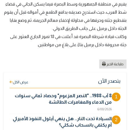
يقيم في منطقة الجمهورية وسط البصرة فيما يسكن الجاني في قضاء
شط العرب، حيث استدرج صديقه بدافع الطمع في أمواله قبل أن يقوم
بتقطيع جثته وحرقها في محاولة لإخفاء معالم الجريمة، ثم وضع بقايا
الجثة داخل برميل على جانب الطريق الدولي.
وكانت قيادة شرطة البصرة قد أعلنت في 18 تموز الجاري العثور على
جثة محروقة داخل برميل بناءً على بلاغ من مواطنين.
طباعة الخبر
يتصدر الآن
عرض الكل
8 آب 1988.. "النصر المزعوم" وحصاد ثماني سنوات
1
من الدماء والمغامرات الطائشة
6/08/2026
السيادة تحت النار.. هل ينهي أيلول النفوذ الأميركي
2
أم يكتفي بانسحاب شكلي؟