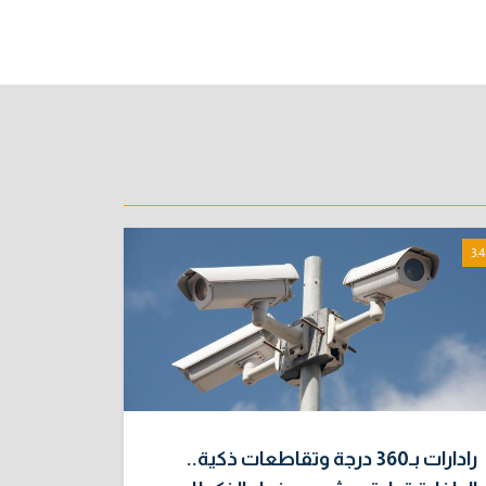
3:4
رادارات بـ360 درجة وتقاطعات ذكية..