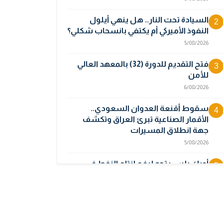
السيادة تحت النار.. هل ينهي أيلول
2
النفوذ الأميركي أم يكتفي بانسحاب شكلي؟
5/08/2026
فتح التقديم للدورة (32) بالمعهد العالي
3
للأمن
6/08/2026
سقوط أقنعة العدوان السعودي..
4
الأقمار الصناعية تبرئ العراق وتكشف
جهة انطلاق المسيرات
5/08/2026
أوبك بلس يتجه لرفع إنتاج النفط في
5
أيلول قبل تعليق الزيادات
2/08/2026
المالية تدرس 3 خيارات لتجاوز أزمة رواتب
6
الموظفين