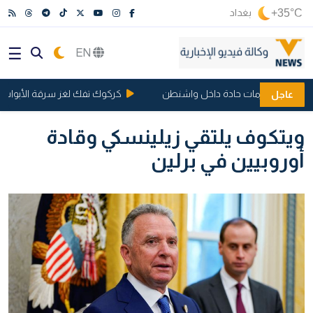
+35°C
بغداد
EN
اعد وتثير أزمات حادة داخل واشنطن
كركوك تفك لغز سرقة الأبواب والشبابيك
عاجل
ويتكوف يلتقي زيلينسكي وقادة
أوروبيين في برلين