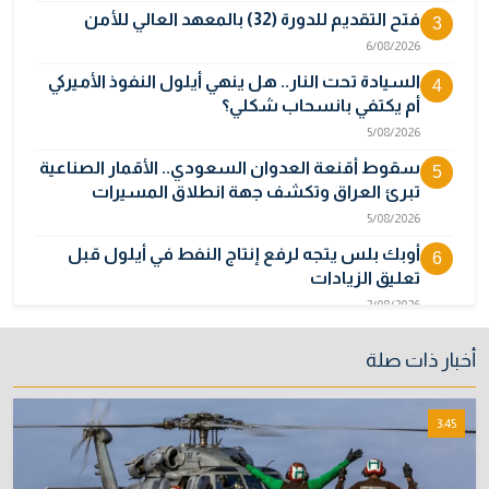
فتح التقديم للدورة (32) بالمعهد العالي للأمن
3
6/08/2026
السيادة تحت النار.. هل ينهي أيلول النفوذ الأميركي
4
أم يكتفي بانسحاب شكلي؟
5/08/2026
سقوط أقنعة العدوان السعودي.. الأقمار الصناعية
5
تبرئ العراق وتكشف جهة انطلاق المسيرات
5/08/2026
أوبك بلس يتجه لرفع إنتاج النفط في أيلول قبل
6
تعليق الزيادات
2/08/2026
المالية تدرس 3 خيارات لتجاوز أزمة رواتب الموظفين
7
أخبار ذات صلة
3/08/2026
نائبة تحذر من اضطرابات بسبب تأخّر دفع رواتب
8
3:45
الموظفين
4/08/2026
خطر "إيبولا" يتضاعف.. ارتفاع عدد الإصابات