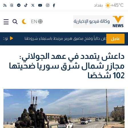
+45°C
بغداد
EN
مع واشنطن حالياً وفتح مضيق هرمز مرتبط باستيفاء شروطنا
توغل جديد
عاجل
داعش يتمدد في عهد الجولاني:
مجازر شمال شرق سوريا ضحيتها
102 شخصًا