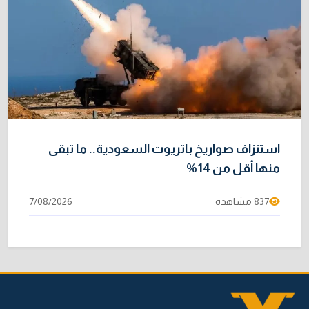
استنزاف صواريخ باتريوت السعودية.. ما تبقى
منها أقل من 14%
837 مشاهدة
7/08/2026