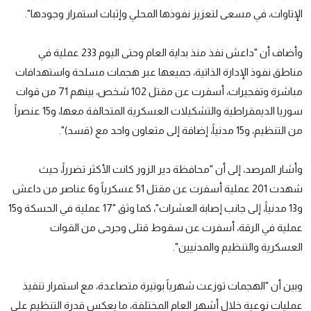
الإتاوات، في مسعى لتعزيز نفوذها المحلي وإثبات استمرار وجودها".
وأضاف أن "داعش نفذ منذ بداية العام وحتى اليوم 233 عملية في
مناطق نفوذ الإدارة الذاتية، جميعها عبر هجمات مسلحة واستهدافات
مباشرة وتفجيرات، أسفرت عن مقتل 102 شخص، بينهم 71 من قوات
سوريا الديمقراطية والتشكيلات العسكرية المتحالفة معها، و15 عنصراً
من التنظيم، و15 مدنياً، إضافة إلى متعاون واحد مع (قسد)".
وأشار المرصد، إلى أن "محافظة دير الزور كانت الأكثر تضرراً، حيث
شهدت 201 عملية أسفرت عن مقتل 51 عسكرياً و6 عناصر من داعش
و13 مدنياً، إلى جانب إصابة العشرات"، كما وثق "17 عملية في الحسكة و15
عملية في الرقة، أسفرت عن سقوط قتلى وجرحى من القوات
العسكرية والتنظيم والمدنيين".
وبين أن "الهجمات توزعت شهرياً بوتيرة متصاعدة، مع استمرار تنفيذ
عمليات نوعية خلال أشهر العام المختلفة، ما يعكس قدرة التنظيم على