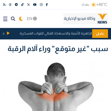
+46°C
بغداد
EN
فع مستوى الجاهزية الأمنية والاستعداد القتالي للقوات العسكرية
تيار يع
عاجل
سبب "غير متوقع" وراء آلام الرقبة