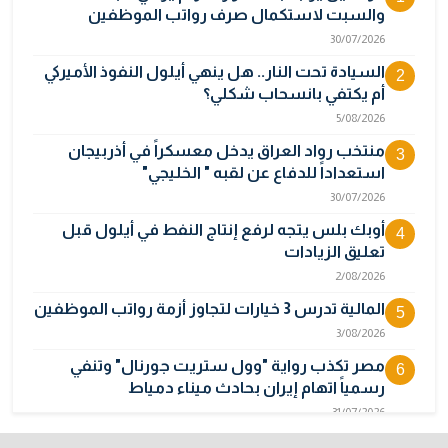
والسبت لاستكمال صرف رواتب الموظفين
30/07/2026
السيادة تحت النار.. هل ينهي أيلول النفوذ الأميركي
2
أم يكتفي بانسحاب شكلي؟
5/08/2026
منتخب رواد العراق يدخل معسكراً في أذربيجان
3
استعداداً للدفاع عن لقبه " الخليجي"
30/07/2026
أوبك بلس يتجه لرفع إنتاج النفط في أيلول قبل
4
تعليق الزيادات
2/08/2026
المالية تدرس 3 خيارات لتجاوز أزمة رواتب الموظفين
5
3/08/2026
مصر تكذب رواية "وول ستريت جورنال" وتنفي
6
رسمياً اتهام إيران بحادث ميناء دمياط
31/07/2026
إتلاف أكثر من 106 كغم مخدرات و22 ألف قرص في