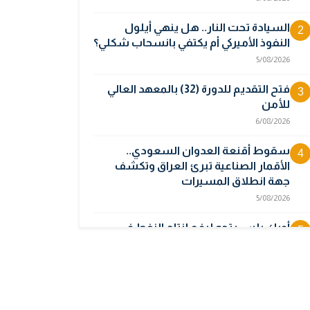
السيادة تحت النار.. هل ينهي أيلول
2
النفوذ الأميركي أم يكتفي بانسحاب شكلي؟
5/08/2026
فتح التقديم للدورة (32) بالمعهد العالي
3
للأمن
6/08/2026
سقوط أقنعة العدوان السعودي..
4
الأقمار الصناعية تبرئ العراق وتكشف
جهة انطلاق المسيرات
5/08/2026
أوبك بلس يتجه لرفع إنتاج النفط في
5
أيلول قبل تعليق الزيادات
2/08/2026
المالية تدرس 3 خيارات لتجاوز أزمة رواتب
6
الموظفين