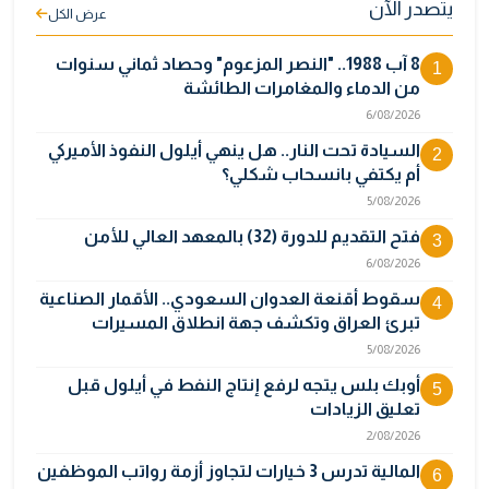
يتصدر الآن
عرض الكل
8 آب 1988.. "النصر المزعوم" وحصاد ثماني سنوات
1
من الدماء والمغامرات الطائشة
6/08/2026
السيادة تحت النار.. هل ينهي أيلول النفوذ الأميركي
2
أم يكتفي بانسحاب شكلي؟
5/08/2026
فتح التقديم للدورة (32) بالمعهد العالي للأمن
3
6/08/2026
سقوط أقنعة العدوان السعودي.. الأقمار الصناعية
4
تبرئ العراق وتكشف جهة انطلاق المسيرات
5/08/2026
أوبك بلس يتجه لرفع إنتاج النفط في أيلول قبل
5
تعليق الزيادات
2/08/2026
المالية تدرس 3 خيارات لتجاوز أزمة رواتب الموظفين
6