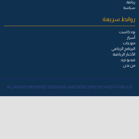
رياضة
سياسة
روابط سريعة
بودكاست
أسرار
منوعات
البرنامج الرياضي
الأخبار الرياضية
فيديو ترند
من نحن
ALL RIGHTS RESERVED DESIGNED AND DEVELOPED BY AVESTA GROUP