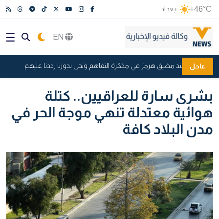
+46°C
بغداد
EN
يكي خالف بند مضيق هرمز في مذكرة التفاهم ونحن بدورنا رددنا عليهم
الح
عاجل
بشرى سارة للعراقيين.. كتلة
هوائية معتدلة تنهي موجة الحر في
مدن البلاد كافة