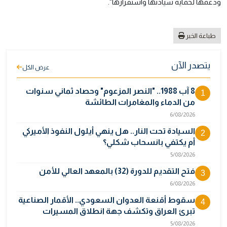
ودعمها لحماية سيادتها واستقرارها".
طباعة الخبر
يتصدر الآن
عرض الكل
8 آب 1988.. "النصر المزعوم" وحصاد ثماني سنوات
1
من الدماء والمغامرات الطائشة
6/08/2026
السيادة تحت النار.. هل ينهي أيلول النفوذ الأميركي
2
أم يكتفي بانسحاب شكلي؟
5/08/2026
فتح التقديم للدورة (32) بالمعهد العالي للأمن
3
6/08/2026
سقوط أقنعة العدوان السعودي.. الأقمار الصناعية
4
تبرئ العراق وتكشف جهة انطلاق المسيرات
5/08/2026