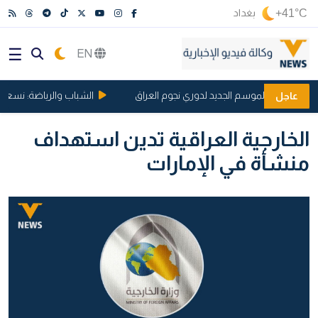
+41°C
بغداد
EN
ف ملامح الموسم الجديد لدوري نجوم العراق
الشباب والرياضة: نسعى للتأ
عاجل
الخارجية العراقية تدين استهداف
منشأة في الإمارات