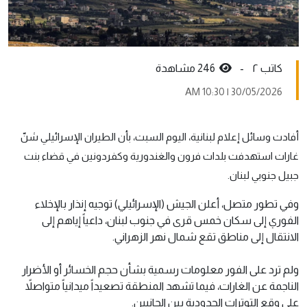
کاتب ٢ -
246 مشاهدة
30/05/2026 | 10:30 AM
أفادت وسائل إعلام لبنانية، اليوم السبت، بأن الطيران الإسرائيلي شنّ
غارات استهدفت بلدات فرون والغندورية وكفردونين في قضاء بنت
جبيل جنوبي لبنان.
وفي تطور متصل، أعلن الجيش (الإسرائيلي) توجيه إنذار بالإخلاء
الفوري إلى سكان خمس قرى في جنوب لبنان، داعياً إياهم إلى
الانتقال إلى مناطق تقع شمال نهر الزهراني.
ولم ترد على الفور معلومات رسمية بشأن حجم الخسائر أو الأضرار
الناجمة عن الغارات، فيما تشهد المنطقة تصعيداً ميدانياً متواصلاً
على وقع التوترات الحدودية بين الجانبين.