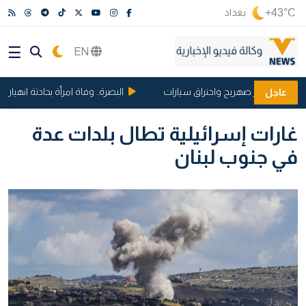
+43°C
بغداد
EN
عد انفجار صهريج واحتراق سيارات
البصرة.. وفاة امرأة بحادثة انهيار شقة
عاجل
غارات إسرائيلية تطال بلدات عدة
في جنوب لبنان