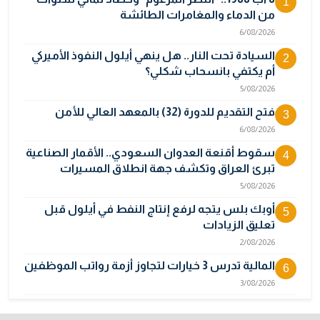
1
من الدماء والمغامرات الطائشة
6/08/2026
السيادة تحت النار.. هل ينهي أيلول النفوذ الأميركي
2
أم يكتفي بانسحاب شكلي؟
5/08/2026
فتح التقديم للدورة (32) بالمعهد العالي للأمن
3
6/08/2026
سقوط أقنعة العدوان السعودي.. الأقمار الصناعية
4
تبرئ العراق وتكشف جهة انطلاق المسيرات
5/08/2026
أوبك بلس يتجه لرفع إنتاج النفط في أيلول قبل
5
تعليق الزيادات
2/08/2026
المالية تدرس 3 خيارات لتجاوز أزمة رواتب الموظفين
6
3/08/2026
مصر تكذب رواية "وول ستريت جورنال" وتنفي
7