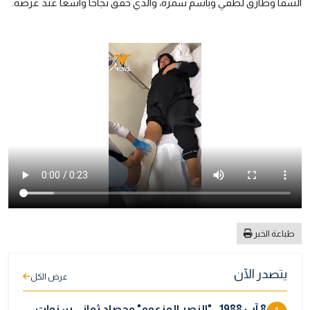
السقا وطارق لطفي وباسم سمرة، والذي حقق نجاحاً واسعاً عند عرضه.
طباعة الخبر
يتصدر الآن
عرض الكل
8 آب 1988.. "النصر المزعوم" وحصاد ثماني سنوات