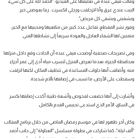
وقالت فيفي عبده في تعليقها على الفيديو: "الحمد لله على كل شيء،
البيت عندي غرق وأنا اتزحلقت ورجلي اتكسرت.. ربنا يعوضني خير
ويشفيني ويشفي كل مريض".
وفور نشر المقطع، تفاعل عدد كبير من متابعيها ومحبيها مع الخبر،
متمنين لها الشفاء العاجل والعودة سريعاً إلى نشاطها الفني.
وفي تصريحات صحفية أوضحت فيفي عبده أن الحادث وقع داخل منزلها
بمحافظة الجيزة، بعدما تعرض المنزل لتسرب مياه أدى إلى غمر أجزاء
منه. وأضافت أنها حاولت المساعدة في تنظيف المكان، لكنها انزلقت
وسقطت على الأرض، ما تسبب في إصابتها بآلام شديدة.
وأشارت إلى أنها خضعت لفحوص وأشعة طبية أكدت إصابتها بكسر
في الساق، الأمر الذي استدعى تجبيس القدم بالكامل.
وكان آخر ظهور لها في موسم رمضان الماضي من خلال برنامج المقالب
"ألف ليلة"، كما شاركت في بطولة مسلسل "العتاولة" إلى جانب أحمد