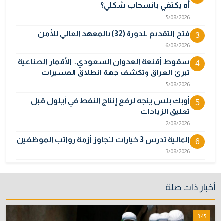
أم يكتفي بانسحاب شكلي؟
5/08/2026
فتح التقديم للدورة (32) بالمعهد العالي للأمن
3
6/08/2026
سقوط أقنعة العدوان السعودي.. الأقمار الصناعية
4
تبرئ العراق وتكشف جهة انطلاق المسيرات
5/08/2026
أوبك بلس يتجه لرفع إنتاج النفط في أيلول قبل
5
تعليق الزيادات
2/08/2026
المالية تدرس 3 خيارات لتجاوز أزمة رواتب الموظفين
6
3/08/2026
مصر تكذب رواية "وول ستريت جورنال" وتنفي
7
رسمياً اتهام إيران بحادث ميناء دمياط
أخبار ذات صلة
31/07/2026
إتلاف أكثر من 106 كغم مخدرات و22 ألف قرص في
8
3:45
بغداد