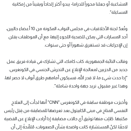
المشاغبة أو جعلنا محوراً للدراما- يبدو أكثر إلحاحاً ويقيناً من إمكانية
المساءلة".
وتُعدّ لجنة الأخلاقيات في مجلس النواب، المكونة من 10 أعضاء حاليين،
أحد المسارات التي يمكن للضحية اللجوء إليها، مع أن الموظفات يقلن
إن الإجراءات قد تستغرق شهوراً أو حتى سنوات.
وقالت النائبة الجمهورية، كات كامك، التي تشارك في قيادة فريق عمل
جديد من الحزبين لمعالجة الإبلاغ عن التحرش الجنسي في الكونغرس:
"إذا حدث شيء ما، لا قدر الله، فسيكون أمامهم طرق أبواب لا حصر لها،
وهذا غير مقبول. نريد جهة واحدة شاملة".
وأخبرَت موظفة سابقة في الكونغرس "CNN" أنها لجأت إلى العلاج
النفسي المتاح في مبنى الكابيتول بعد تعرضها للمضايقة من قِبَل رئيس
مكتبها. طُلِبَ منها توثيق أي حالات مضايقة إذا أرادت الإبلاغ عن القضية
لاحقًا، لكنّ المستشارة كانت واضحة بشأن الصعوبات، مُلمِّحةً إلى أن