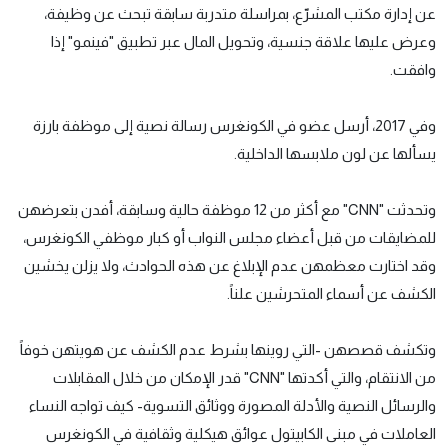
عن إدارة مكتب المشرّع، بمراسلة متدربة سابقة تبحث عن وظيفة،
وعرض عليها علاقة جنسية، وتحويل المال عبر تطبيق "فينمو" إذا
وافقت.
وفي 2017، أرسل عضو في الكونغرس رسالة نصية إلى موظفة بارزة
يسألها عن لون ملابسها الداخلية.
وتحدثت "CNN" مع أكثر من 12 موظفة حالية وسابقة، أفدن بتعرضهن
للمضايقات من قبل أعضاء مجلس النواب أو كبار موظفي الكونغرس،
وقد اختارت معظمهن عدم الإبلاغ عن هذه الحوادث، ولا يزلن يخشين
الكشف عن أسماء المتحرشين علناً.
وتكشف قصصهن -التي روينها بشرط عدم الكشف عن هويتهن خوفاً
من الانتقام، والتي أكدتها "CNN" قدر الإمكان من خلال المقابلات
والرسائل النصية والأدلة المصورة ووثائق التسوية- كيف تواجه النساء
العاملات في مبنى الكابيتول عوائق هيكلية وثقافية في الكونغرس