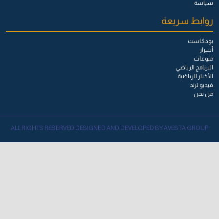
سياسة
روابط سريعة
بودكاست
أسرار
منوعات
البرنامج الرياضي
الأخبار الرياضية
فيديو ترند
من نحن
ALL RIGHTS RESERVED DESIGNED AND DEVELOPED BY AVESTA GROUP