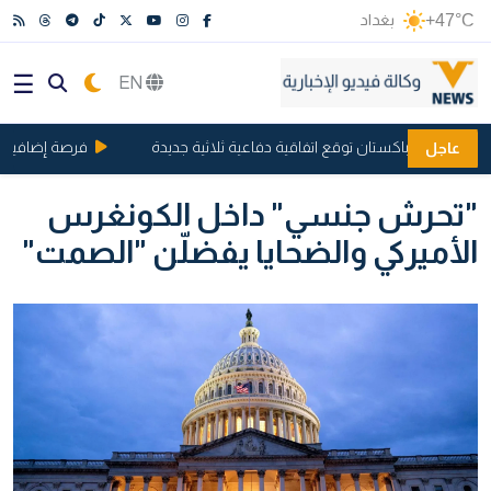
+47°C
بغداد
EN
لسعودية وباكستان توقع اتفاقية دفاعية ثلاثية جديدة
فرصة إضافية للمتق
عاجل
"تحرش جنسي" داخل الكونغرس
الأميركي والضحايا يفضلّن "الصمت"