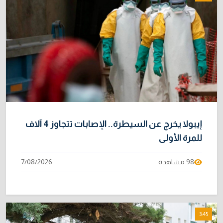
31/07/2026
خطر "إيبولا" يتضاعف.. ارتفاع عدد الإصابات
9
بالفيروس إلى 3748
3/08/2026
نائبة تحذر من اضطرابات بسبب تأخّر دفع رواتب
10
الموظفين
4/08/2026
إيبولا يخرج عن السيطرة.. الإصابات تتجاوز 4 آلاف
للمرة الأولى
98 مشاهدة
7/08/2026
3:45