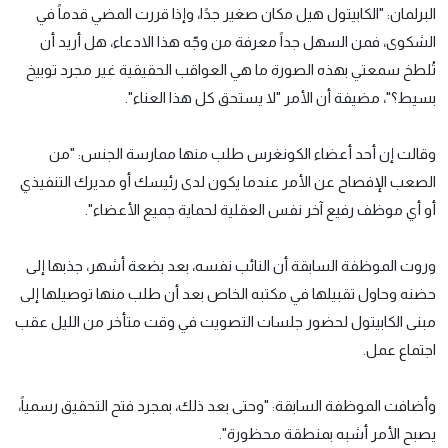
البرلمان: "الكابيتول هيل مكان صغير جدًا، وإذا قررت المضي قدماً في
الشكوى، فمن السهل جداً معرفة من وجّه هذا الادعاء، هل أريد أن
تُلطخ سمعتي بهذه الصورة ما هي العواقب الحقيقية غير مجرد توبيخ
بسيط؟"، مضيفة أن الأمر "لا يستحق كل هذا العناء".
وقالت إن أحد أعضاء الكونغرس طلب منها ممارسة الجنس: "من
الصعب الإفصاح عن الأمر عندما يكون لدى رئيسك أو مديرك التنفيذي
أو أي موظف رفيع آخر نفس العقلية لحماية جميع الأعضاء".
وروت الموظفة السابقة أن النائب نفسه، بعد بضعة أشهر، جذبها إلى
حضنه وحاول تقبيلها في مكتبه الخاص بعد أن طلب منها توصيلها إلى
مبنى الكابيتول لحضور جلسات التصويت في وقت متأخر من الليل عقب
اجتماع عمل.
وأضافت الموظفة السابقة: "وحتى بعد ذلك، بمجرد فتح التحقيق رسمياً،
يصبح الأمر أشبه بمنطقة محظورة".