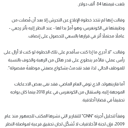
بلغت قيمتها 84 ألف دولار.
وقالت إنها لم تتخذ خطوة الإبلاغ عن التحرش إلا بعد أن فُصلت من
وظيفتها في الكونغرس؛ وهو أمرٌ بدا لها - عند النظر إليه بأثر رجعي -
عاملاً محتملاً أثر في قرارها بالسعي للحصول على إنصاف.
وقالت: "لا أدري ما إذا كنت سأقدم على تلك الخطوة لو كنت لا أزال على
رأس عملي؛ فالأمر ينطوي على قدر هائل من الرهبة والخوف بالنسبة
للموظف الحالي. لذا، فقد تقدمتُ بشكواي بصفتي موظفةً مفصولة".
أما فارينهولد، الذي توفي العام الماضي، فقد نفى بعض الادعاءات
الموجهة إليه، واستقال من الكونغرس في عام 2018 بينما كان يواجه
تحقيقاً في قضايا أخلاقية.
وفقاً لتحليل أجرته "CNN" للتقارير التي نشرها المكتب للجمهور منذ عام
2009، فإن لجنة الأخلاقيات لا تُشكّل لجان تحقيق فرعية لمواصلة النظر