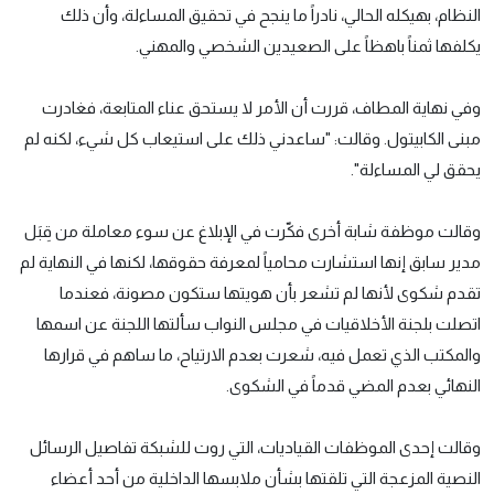
النظام، بهيكله الحالي، نادراً ما ينجح في تحقيق المساءلة، وأن ذلك
يكلفها ثمناً باهظاً على الصعيدين الشخصي والمهني.
وفي نهاية المطاف، قررت أن الأمر لا يستحق عناء المتابعة، فغادرت
مبنى الكابيتول. وقالت: "ساعدني ذلك على استيعاب كل شيء، لكنه لم
يحقق لي المساءلة".
وقالت موظفة شابة أخرى فكّرت في الإبلاغ عن سوء معاملة من قِبَل
مدير سابق إنها استشارت محامياً لمعرفة حقوقها، لكنها في النهاية لم
تقدم شكوى لأنها لم تشعر بأن هويتها ستكون مصونة، فعندما
اتصلت بلجنة الأخلاقيات في مجلس النواب سألتها اللجنة عن اسمها
والمكتب الذي تعمل فيه، شعرت بعدم الارتياح، ما ساهم في قرارها
النهائي بعدم المضي قدماً في الشكوى.
وقالت إحدى الموظفات القياديات، التي روت للشبكة تفاصيل الرسائل
النصية المزعجة التي تلقتها بشأن ملابسها الداخلية من أحد أعضاء