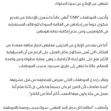
تثنيهن عن الإبلاغ عن سوء السلوك.
وأخبرت الموظفات "CNN" أنهن غالباً ما شعرن بالإحباط من تقديم
شكوى، خوفاً من إدراجهن في القائمة السوداء للوظائف المستقبلية
في الكونغرس، ومن عدم إمكانية حماية هويتهن.
أما من يتقدمن للإبلاغ عن التحرش، فعليهن اجتياز متاهة معقدة من
المكاتب التي تُعنى بشكاوى مكان العمل، على الرغم من أن المسؤولية
الأكبر تقع على عاتق لجنة الأخلاقيات، وهي عملية مطولة وغير واضحة
المعالم، غالبًا ما تنتهي إلى طريق مسدود، بحسب الموظفات.
وقالت إحدى الموظفات اللاتي تعرضن للمضايقة من قبل مشرفها:
"لسنا صامتات لأن الضرر لم يكن جسيماً بما يكفي، بل لأننا نعلم أننا
نعمل في بيئة يكون فيها الصمت أكثر أماناً من الكلام".
وأضافت: "لطالما كان خطر النبذ المهني -سواءً بسبب وصمنا بالموظفة