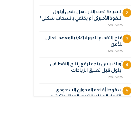
السيادة تحت النار.. هل ينهي أيلول
2
النفوذ الأميركي أم يكتفي بانسحاب شكلي؟
5/08/2026
فتح التقديم للدورة (32) بالمعهد العالي
3
للأمن
6/08/2026
أوبك بلس يتجه لرفع إنتاج النفط في
4
أيلول قبل تعليق الزيادات
2/08/2026
سقوط أقنعة العدوان السعودي..
5
الأقمار الصناعية تبرئ العراق وتكشف
جهة انطلاق المسيرات
5/08/2026
المالية تدرس 3 خيارات لتجاوز أزمة رواتب
6
الموظفين