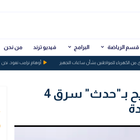
قسم الرياضة
البرامج
فيديو ترند
من نحن
لكهرباء للمواطنين بشأن ساعات التجهيز
أوهام ترامب تعود.. نحن نسيط
شرطة الديوانية تطيح بـ"حدث" سرق 4
ي
ة