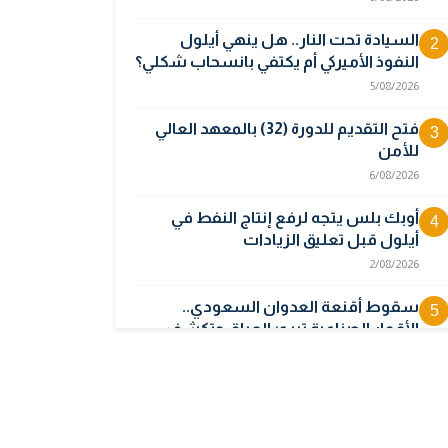
السيادة تحت النار.. هل ينهي أيلول
2
النفوذ الأميركي أم يكتفي بانسحاب شكلي؟
5/08/2026
فتح التقديم للدورة (32) بالمعهد العالي
3
للأمن
6/08/2026
أوبك بلس يتجه لرفع إنتاج النفط في
4
أيلول قبل تعليق الزيادات
2/08/2026
سقوط أقنعة العدوان السعودي..
5
الأقمار الصناعية تبرئ العراق وتكشف
جهة انطلاق المسيرات
5/08/2026
المالية تدرس 3 خيارات لتجاوز أزمة رواتب
6
الموظفين