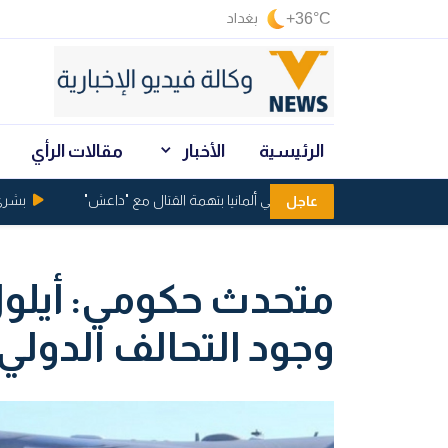
+36°C
بغداد
الرئيسية
الأخبار
مقالات الرأي
اعتقال عراقيين في ألمانيا بتهمة القتال مع "داعش"
بشرى من ا
عاجل
متحدث حكومي: أيلو
وجود التحالف الدولي 