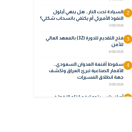
السيادة تحت النار.. هل ينهي أيلول
2
النفوذ الأميركي أم يكتفي بانسحاب شكلي؟
5/08/2026
فتح التقديم للدورة (32) بالمعهد العالي
3
للأمن
6/08/2026
سقوط أقنعة العدوان السعودي..
4
الأقمار الصناعية تبرئ العراق وتكشف
جهة انطلاق المسيرات
5/08/2026
أوبك بلس يتجه لرفع إنتاج النفط في
5
أيلول قبل تعليق الزيادات
2/08/2026
المالية تدرس 3 خيارات لتجاوز أزمة رواتب
6
الموظفين