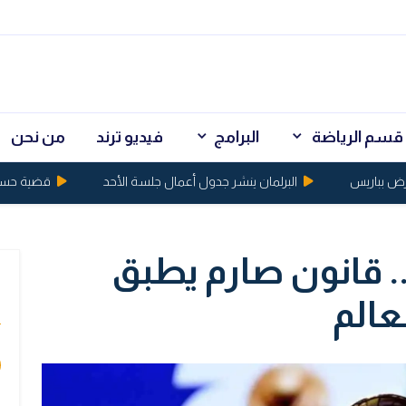
قسم الرياضة
البرامج
فيديو ترند
من نحن
بباريس
البرلمان ينشر جدول أعمال جلسة الأحد
قضية حسين البا
. قانون صارم يطبق
ي
عالم