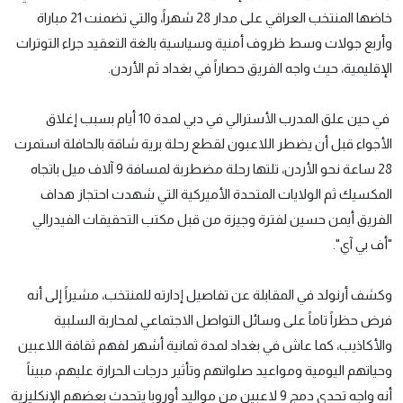
خاضها المنتخب العراقي على مدار 28 شهراً، والتي تضمنت 21 مباراة
وأربع جولات وسط ظروف أمنية وسياسية بالغة التعقيد جراء التوترات
الإقليمية، حيث واجه الفريق حصاراً في بغداد ثم الأردن.
في حين علق المدرب الأسترالي في دبي لمدة 10 أيام بسبب إغلاق
الأجواء قبل أن يضطر اللاعبون لقطع رحلة برية شاقة بالحافلة استمرت
28 ساعة نحو الأردن، تلتها رحلة مضطربة لمسافة 9 آلاف ميل باتجاه
المكسيك ثم الولايات المتحدة الأميركية التي شهدت احتجاز هداف
الفريق أيمن حسين لفترة وجيزة من قبل مكتب التحقيقات الفيدرالي
"أف بي آي".
وكشف أرنولد في المقابلة عن تفاصيل إدارته للمنتخب، مشيراً إلى أنه
فرض حظراً تاماً على وسائل التواصل الاجتماعي لمحاربة السلبية
والأكاذيب، كما عاش في بغداد لمدة ثمانية أشهر لفهم ثقافة اللاعبين
وحياتهم اليومية ومواعيد صلواتهم وتأثير درجات الحرارة عليهم، مبيناً
أنه واجه تحدي دمج 9 لاعبين من مواليد أوروبا يتحدث بعضهم الإنكليزية