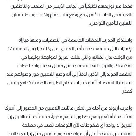
فقط عبر توزيعهم تكتيكياً في الجانب الأيسر من الملعب والناطقين
بالعربية في الجانب الأيمن، مع وضع قلب دفاع ولاعب وسط يتقنان
اللغتين لتأمين التواصل.
واستذكر المدرب اللحظات الحاسمة في التصفيات، ومنها مباراة
الإمارات التي حسمها هدف أمير العماري من ركلة جزاء في الدقيقة 17
من الوقت بدل الضائع، والتي نقلت الفريق لمواجهة بوليفيا في
المكسيك والفوز عليها بنتيجة هدفين مقابل هدف واحد لخطف
المقعد المونديالي الأخير، لافتاً إلى أنه وضع اللاعبين فور وصولهم عند
الساعة الثانية صباحاً أمام خيار استخدام الظروف الصعبة كدافع وليس
كعذر.
وأعرب أرنولد عن أمله في تمكن عائلات اللاعبين من الحضور إلى أميركا
لمشاهدة أبنائهم وهم يجعلون بلدهم فخوراً، مختتماً حديثه بالقول إن
الفريق لا يواجه أي ضغوطات لأن التوقعات تصب في مصلحة
المنافسين، مشدداً على أن مواجهة نجوم عالميين مثل إيرلينغ هالاند