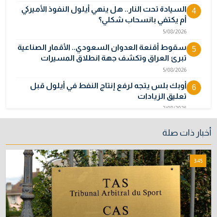
السيادة تحت النار.. هل ينهي أيلول النفوذ الأميركي
4
أم يكتفي بانسحاب شكلي؟
5/08/2026
سقوط أقنعة العدوان السعودي.. الأقمار الصناعية
5
تبرئ العراق وتكشف جهة انطلاق المسيرات
5/08/2026
أوبك بلس يتجه لرفع إنتاج النفط في أيلول قبل
6
تعليق الزيادات
2/08/2026
المالية تدرس 3 خيارات لتجاوز أزمة رواتب الموظفين
7
أخبار ذات صلة
3/08/2026
نائبة تحذر من اضطرابات بسبب تأخّر دفع رواتب
8
3:45
الموظفين
4/08/2026
خطر "إيبولا" يتضاعف.. ارتفاع عدد الإصابات
9
بالفيروس إلى 3748
3/08/2026