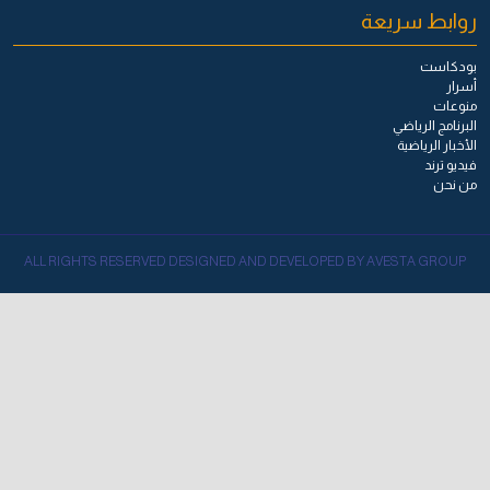
روابط سريعة
بودكاست
أسرار
منوعات
البرنامج الرياضي
الأخبار الرياضية
فيديو ترند
من نحن
ALL RIGHTS RESERVED DESIGNED AND DEVELOPED BY AVESTA GROUP