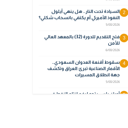
السيادة تحت النار.. هل ينهي أيلول
2
النفوذ الأميركي أم يكتفي بانسحاب شكلي؟
5/08/2026
فتح التقديم للدورة (32) بالمعهد العالي
3
للأمن
6/08/2026
سقوط أقنعة العدوان السعودي..
4
الأقمار الصناعية تبرئ العراق وتكشف
جهة انطلاق المسيرات
5/08/2026
أوبك بلس يتجه لرفع إنتاج النفط في
5
أيلول قبل تعليق الزيادات
2/08/2026
المالية تدرس 3 خيارات لتجاوز أزمة رواتب
6
الموظفين