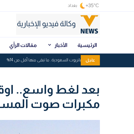
+35°C
بغداد
الرئيسية
الأخبار
مقالات الرأي
استنزاف صواريخ باتريوت السعودية.. ما تبقى منها أقل من 14%
عاجل
بعد لغط واسع.. او
مكبرات صوت المسا